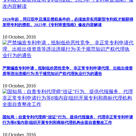
2026年起，同日双申且满足授权条件的，必须放弃实用新型专利权才能获得
发明专利的授权。2025年《专利审查指南》修改内容解读
10 October, 2016
严禁编造专利申请，抵制低价恶性竞争、非正常专利申请代理、出租出借资
质等违法违规行为|关于规范知识产权代理执业行为的通告
10 October, 2016
国知局：自查专利代理师“挂证”行为、提供代报服务、代理非正常专利申请
行为等8项内容|组织开展专利和商标代理机构全面自查整改工作
10 October, 2016