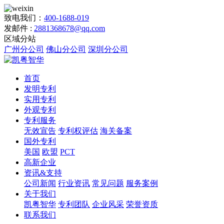
致电我们：
400-1688-019
发邮件 :
2881368678@qq.com
区域分站
广州分公司
佛山分公司
深圳分公司
首页
发明专利
实用专利
外观专利
专利服务
无效宣告
专利权评估
海关备案
国外专利
美国
欧盟
PCT
高新企业
资讯&支持
公司新闻
行业资讯
常见问题
服务案例
关于我们
凯粤智华
专利团队
企业风采
荣誉资质
联系我们