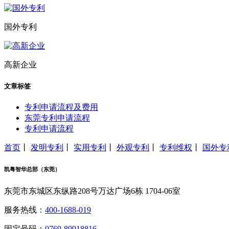
国外专利
高新企业
文章标签
专利申请流程及费用
东莞专利申请流程
专利申请流程
首页
丨
发明专利
丨
实用专利
丨
外观专利
丨
专利维权
丨
国外专
凯粤智华总部（东莞）
东莞市东城区东纵路208号万达广场6栋 1704-06室
服务热线：
400-1688-019
固定号码：
0769-89918816