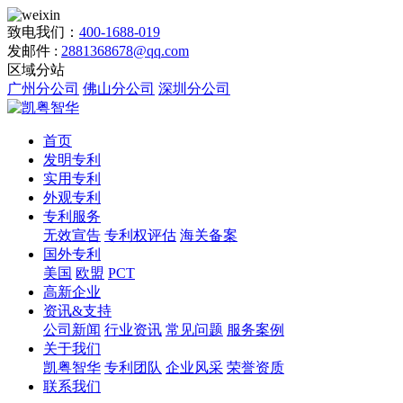
致电我们：
400-1688-019
发邮件 :
2881368678@qq.com
区域分站
广州分公司
佛山分公司
深圳分公司
首页
发明专利
实用专利
外观专利
专利服务
无效宣告
专利权评估
海关备案
国外专利
美国
欧盟
PCT
高新企业
资讯&支持
公司新闻
行业资讯
常见问题
服务案例
关于我们
凯粤智华
专利团队
企业风采
荣誉资质
联系我们