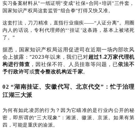
实习备案材料从"一纸证明"变成"社保+合同+培训"三件套，
国家知识产权局这套监管“
组合拳
”打得又快又准。
这套打法，刀刀精准，直指行业痼疾
——“人证分离”。用圈
内人的话说，
专利代理师的
“‘挂证’这条路，基本上被堵死
了。”
据悉，国家知识产权局运用促进司在近期一场内部吹风
会上披露：“2023年以来，我们已对
超过1.2万家代理机
构进行筛查
，因社保不符、人员挂靠等问题，已
依法不
予行政许可
或
责令整改机构近千家
。
02 “湖南挂证、安徽代写、北京代交”：
忙于治理
江湖三大派
为何有如此凌厉的行为？因为它瞄准的是行业内公开的秘
密，即所谓的
“三大现象”：
湘派、徽派、京派。如果有第
四，可能是重庆的渝派。