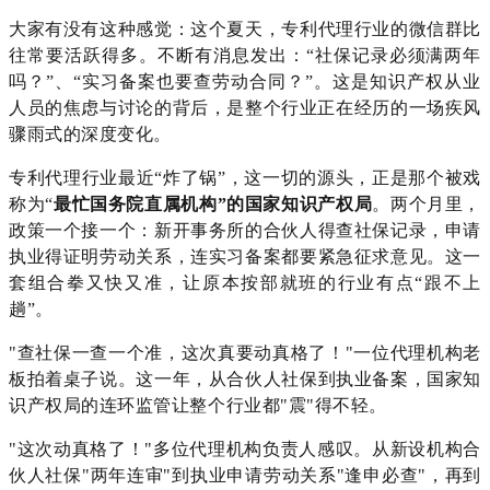
大家有没有这种感觉：这个夏天，专利代理行业的微信群比
往常要活跃得多。不断有消息
发出
：
“社保记录必须满两年
吗？”、“实习备案也要查劳动合同？”。这是
知识产权从业
人员的
焦虑与讨论的背后，是整个行业正在经历的一场
疾风
骤雨式的
深度变化。
专利代理行业最近“炸了锅”，这一切的源头，正是那个被戏
称为“
最忙国务院直属机构”的国家知识产权局
。两个月里，
政策一个接一个：新开事务所的合伙人得查社保记录，申请
执业得证明劳动关系，连实习备案都要紧急征求意见。这一
套组合拳又快又准，让原本按部就班的行业有点“跟不上
趟”。
"查社保一查一个准，这次真要动真格了！"一位代理机构老
板拍着桌子说。这一年，从合伙人社保到执业备案，国家知
识产权局的连环监管让整个行业都"震"得不轻。
"这次动真格了！"多位代理机构负责人感叹。从新设机构合
伙人社保"两年连审"到执业申请劳动关系"逢申必查"，再到