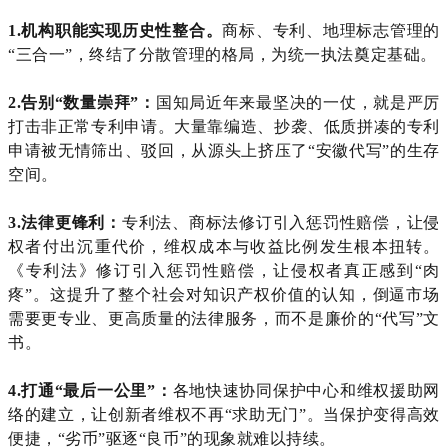
1.
机构职能实现历史性整合。
商标、专利、地理标志管理的
“三合一”，终结了分散管理的格局，为统一执法奠定基础。
2.
告别
“数量崇拜”：
国知局近年来最坚决的一仗，就是严厉
打击非正常专利申请。大量靠编造、抄袭、低质拼凑的专利
申请被无情筛出、驳回，从源头上挤压了
“安徽代写”的生存
空间。
3.
法律更锋利：
专利法、商标法修订引入惩罚性赔偿，让侵
权者付出沉重代价，维权成本与收益比例发生根本扭转。
《专利法》修订引入惩罚性赔偿，让侵权者真正感到
“肉
疼”。这提升了整个社会对知识产权价值的认知，倒逼市场
需要更专业、更高质量的法律服务，而不是廉价的“代写”文
书。
4.
打通
“最后一公里”：
各地快速协同保护中心和维权援助网
络的建立，让创新者维权不再
“求助无门”。当保护变得高效
便捷，“劣币”驱逐“良币”的现象就难以持续。