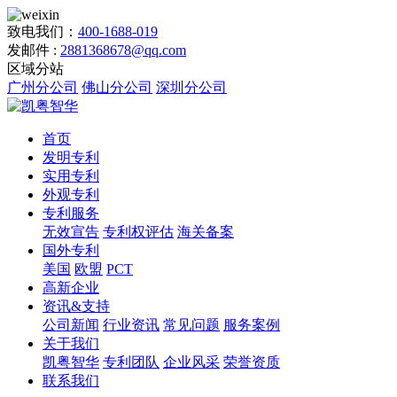
致电我们：
400-1688-019
发邮件 :
2881368678@qq.com
区域分站
广州分公司
佛山分公司
深圳分公司
首页
发明专利
实用专利
外观专利
专利服务
无效宣告
专利权评估
海关备案
国外专利
美国
欧盟
PCT
高新企业
资讯&支持
公司新闻
行业资讯
常见问题
服务案例
关于我们
凯粤智华
专利团队
企业风采
荣誉资质
联系我们