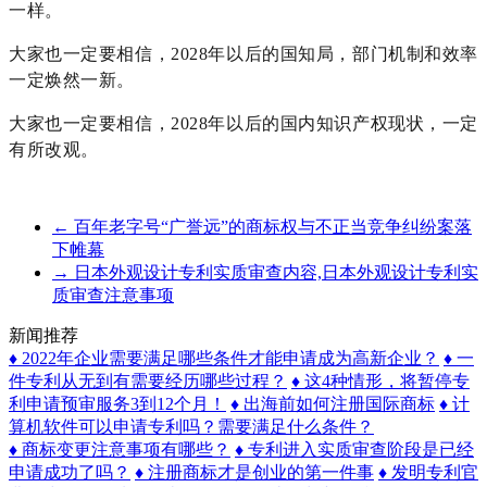
一样。
大家也一定要相信，2028年以后的国知局，部门机制和效率
一定焕然一新。
大家也一定要相信，2028年以后的国内知识产权现状，一定
有所改观。
←
百年老字号“广誉远”的商标权与不正当竞争纠纷案落
下帷幕
→
日本外观设计专利实质审查内容,日本外观设计专利实
质审查注意事项
新闻推荐
♦ 2022年企业需要满足哪些条件才能申请成为高新企业？
♦ 一
件专利从无到有需要经历哪些过程？
♦ 这4种情形，将暂停专
利申请预审服务3到12个月！
♦ 出海前如何注册国际商标
♦ 计
算机软件可以申请专利吗？需要满足什么条件？
♦ 商标变更注意事项有哪些？
♦ 专利进入实质审查阶段是已经
申请成功了吗？
♦ 注册商标才是创业的第一件事
♦ 发明专利官