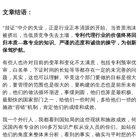
文章结语
：
“挂证”中介的失业，正是行业正本清源的开始。当资质泡沫
被挤出，当低质竞争失去土壤，
专利代理行业的价值终将回
归本质
—靠专业的知识、严谨的态度和诚信的操守，为创新
保驾护航。
有些人也许对目前的变革和变化不太满意，包括专利预审优
审，白名单，下证时间的长短等等都存在一定的未完善的问
题，其实，这也可以理解。毕竟这个部门要做的目标是很大
的，要管理的范围也是很大的，要构建的生态也是前所未有
的，他们的做法循环渐进，事缓则圆，他们也算是最积极、
最勤快的国家部门之一，给他们一些时间，多给他们一些的
施政
“容错”机制，肯定他们的成绩和成效。
我一个外行人，我都看到国知局的这些现状和施政成效，何
况国内有专业的100多万知识产权从业人员的你们。如站在
他们的角度来整体来分析，看到的事实，确实与平时想的不