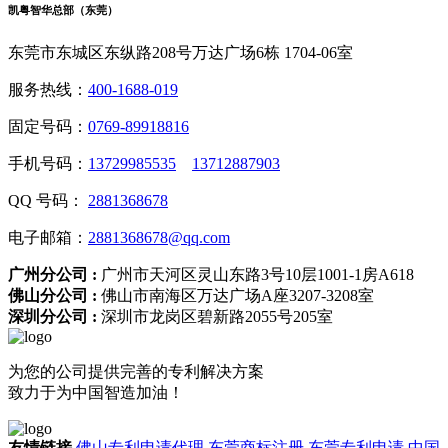
凯粤智华总部（东莞）
东莞市东城区东纵路208号万达广场6栋 1704-06室
服务热线：
400-1688-019
固定号码：
0769-89918816
手机号码：
13729985535
13712887903
QQ 号码：
2881368678
电子邮箱：
2881368678@qq.com
广州分公司 :
广州市天河区灵山东路3号10层1001-1房A618
佛山分公司 :
佛山市南海区万达广场A座3207-3208室
深圳分公司 :
深圳市龙岗区碧新路2055号205室
为您的公司提供完善的专利解决方案
致力于为中国智造加油！
友情链接
佛山专利申请代理
东莞商标注册
东莞专利申请
中国