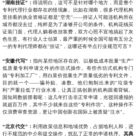
“湖南挂证”：
得说明白，这可不是针对哪个地方，而是整个
专利代理行业都存在的怪现象。比如在湖南，很多代理机构
里挂着的执业资格证都是"空壳"——持证人可能连机构所在
城市都没去过，纯粹是为了凑够开公司的条件。机构花钱买
证装门面，代理人躺着收挂靠费，双方心照不宣地搞起了灰
色生意。有行业人士估算，最严重的时候全国可能有五分之
一的专利代理师都在"挂证"，这哪还有半点行业规范可言？
“安徽代写”：
指向某些地区存在的、以极低成本批量
“生产”
低质量专利申请文件的作坊式操作。有些作坊式机构专门
搞"专利加工厂"，用白菜价批量生产质量低劣的专利文件，
目的就一个——骗补贴、凑数。他们炮制出来的"垃圾专
利"严重拉低了行业水准，让真正搞创新的机构跟着背锅。
国知局数据摆着呢：这几年打击非正常申请，光驳回通报的
就超百万件，其中不少就来自这些"专利作坊"。这种操作不
仅浪费审查资源，更让中国创新在国际上被质疑"注水"。
“北京代交”：
利用政策信息和地域优势，占据地利人和，进
行不规范的中介和提交操作，扰乱了正常的申请秩序。
其典