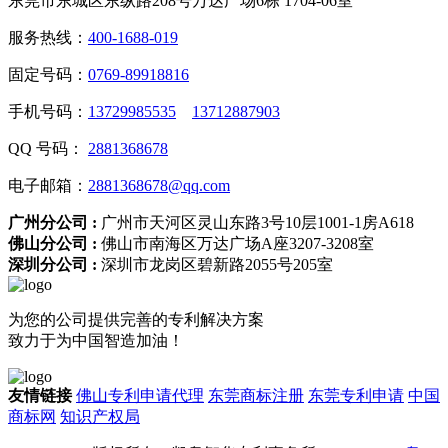
东莞市东城区东纵路208号万达广场6栋 1704-06室
服务热线：
400-1688-019
固定号码：
0769-89918816
手机号码：
13729985535
13712887903
QQ 号码：
2881368678
电子邮箱：
2881368678@qq.com
广州分公司 :
广州市天河区灵山东路3号10层1001-1房A618
佛山分公司 :
佛山市南海区万达广场A座3207-3208室
深圳分公司 :
深圳市龙岗区碧新路2055号205室
为您的公司提供完善的专利解决方案
致力于为中国智造加油！
友情链接
佛山专利申请代理
东莞商标注册
东莞专利申请
中国
商标网
知识产权局