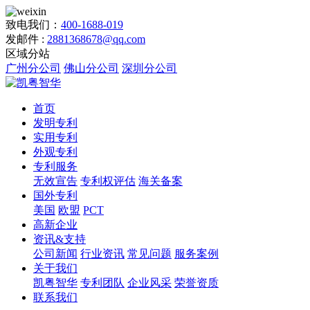
致电我们：
400-1688-019
发邮件 :
2881368678@qq.com
区域分站
广州分公司
佛山分公司
深圳分公司
首页
发明专利
实用专利
外观专利
专利服务
无效宣告
专利权评估
海关备案
国外专利
美国
欧盟
PCT
高新企业
资讯&支持
公司新闻
行业资讯
常见问题
服务案例
关于我们
凯粤智华
专利团队
企业风采
荣誉资质
联系我们