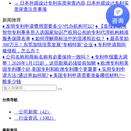
→
日本外观设计专利实质审查内容,日本外观设计专利实
质审查注意事项
新闻推荐
♦ 发明专利申请费用需要多少?代办机构可以?
♦ 【喜报】凯粤
智华专利事务所入选国家知识产权局公布的专利代理机构精准
服务保障名单
♦ 如何理解商标法中的混淆和近似？
♦ 最高奖励
300万元！东莞加快培育发展“专精特新”企业
♦ 专利申请期间
被侵权，怎么办？
♦ 公司名称和商标名称有必要保持一致吗？
♦ 专利申报重大调
整！2026年1月1日起，这些新规必须提前知晓
♦ 欧洲专利和美
国专利哪个好,美国专利和欧洲专利哪个更重要
♦ 实用专利申
请方法?通过率如何呢?
♦ 美国专利申请需要准备哪些材料?一
般多少钱
分类导航
公司新闻
（42）
行业资讯
（1082）
最新资讯