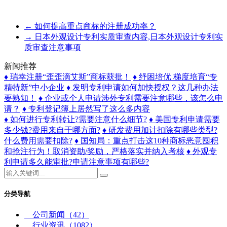
←
如何提高重点商标的注册成功率？
→
日本外观设计专利实质审查内容,日本外观设计专利实
质审查注意事项
新闻推荐
♦ 瑞幸注册“歪歪滴艾斯”商标获批！
♦ 纾困培优 梯度培育“专
精特新”中小企业
♦ 发明专利申请如何加快授权？这几种办法
要熟知！
♦ 企业或个人申请涉外专利需要注意哪些，该怎么申
请？
♦ 专利登记簿上居然写了这么多内容
♦ 如何进行专利转让?需要注意什么细节?
♦ 美国专利申请需要
多少钱?费用来自于哪方面?
♦ 研发费用加计扣除有哪些类型?
什么费用需要扣除?
♦ 国知局：重点打击这10种商标恶意囤积
和抢注行为！取消资助/奖励，严格落实并纳入考核
♦ 外观专
利申请多久能审批?申请注意事项有哪些?
分类导航
公司新闻
（42）
行业资讯
（1082）