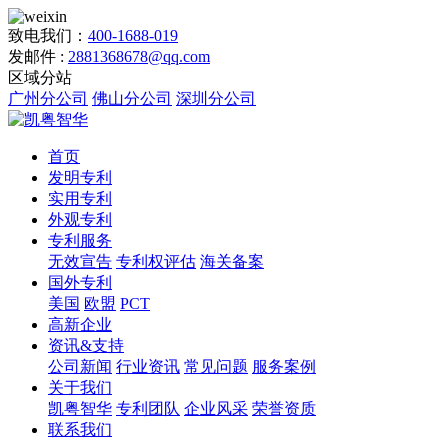
致电我们：
400-1688-019
发邮件 :
2881368678@qq.com
区域分站
广州分公司
佛山分公司
深圳分公司
首页
发明专利
实用专利
外观专利
专利服务
无效宣告
专利权评估
海关备案
国外专利
美国
欧盟
PCT
高新企业
资讯&支持
公司新闻
行业资讯
常见问题
服务案例
关于我们
凯粤智华
专利团队
企业风采
荣誉资质
联系我们