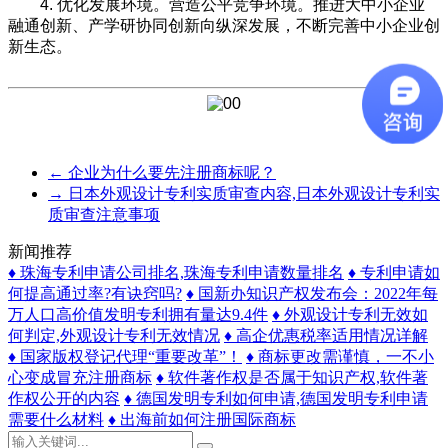
4. 优化发展环境。营造公平竞争环境。推进大中小企业
融通创新、产学研协同创新向纵深发展，不断完善中小企业创
新生态。
←
企业为什么要先注册商标呢？
→
日本外观设计专利实质审查内容,日本外观设计专利实
质审查注意事项
新闻推荐
♦ 珠海专利申请公司排名,珠海专利申请数量排名
♦ 专利申请如
何提高通过率?有诀窍吗?
♦ 国新办知识产权发布会：2022年每
万人口高价值发明专利拥有量达9.4件
♦ 外观设计专利无效如
何判定,外观设计专利无效情况
♦ 高企优惠税率适用情况详解
♦ 国家版权登记代理“重要改革”！
♦ 商标更改需谨慎，一不小
心变成冒充注册商标
♦ 软件著作权是否属于知识产权,软件著
作权公开的内容
♦ 德国发明专利如何申请,德国发明专利申请
需要什么材料
♦ 出海前如何注册国际商标