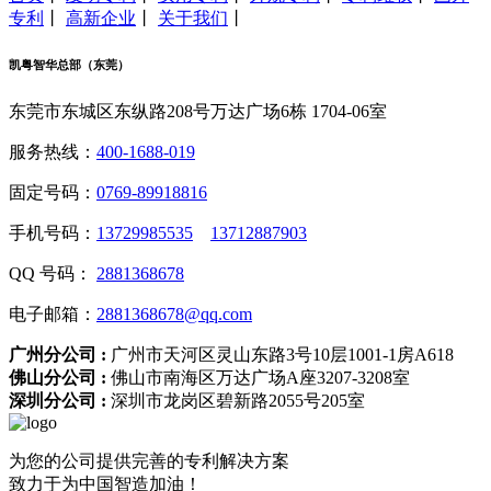
专利
丨
高新企业
丨
关于我们
丨
凯粤智华总部（东莞）
东莞市东城区东纵路208号万达广场6栋 1704-06室
服务热线：
400-1688-019
固定号码：
0769-89918816
手机号码：
13729985535
13712887903
QQ 号码：
2881368678
电子邮箱：
2881368678@qq.com
广州分公司 :
广州市天河区灵山东路3号10层1001-1房A618
佛山分公司 :
佛山市南海区万达广场A座3207-3208室
深圳分公司 :
深圳市龙岗区碧新路2055号205室
为您的公司提供完善的专利解决方案
致力于为中国智造加油！