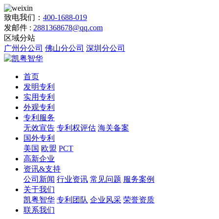
致电我们：
400-1688-019
发邮件 :
2881368678@qq.com
区域分站
广州分公司
佛山分公司
深圳分公司
首页
发明专利
实用专利
外观专利
专利服务
无效宣告
专利权评估
海关备案
国外专利
美国
欧盟
PCT
高新企业
资讯&支持
公司新闻
行业资讯
常见问题
服务案例
关于我们
凯粤智华
专利团队
企业风采
荣誉资质
联系我们