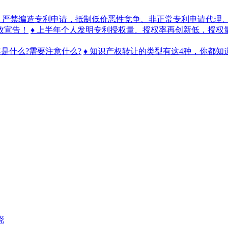
♦ 严禁编造专利申请，抵制低价恶性竞争、非正常专利申请代理
效宣告！
♦ 上半年个人发明专利授权量、授权率再创新低，授权量同
容是什么?需要注意什么?
♦ 知识产权转让的类型有这4种，你都知