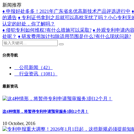
新闻推荐
♦ 申报好处多多！2021年广东省名优高新技术产品评选进行中
的通告
♦ 专利证书拿到之后就可以高枕无忧了吗？小心专利无
认定的好处，你了解吗？
♦ 侵犯专利如何维权?有什么措施可以采取?
♦ 外观专利申请内
处呢？
♦ 研发费用加计扣除适用范围是什么?有什么现状问题?
分类导航
公司新闻
（42）
行业资讯
（1081）
最新资讯
这4种情形，将暂停专利申请预审服务3到12个月！
10 October, 2016