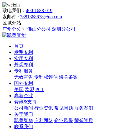
致电我们：
400-1688-019
发邮件 :
2881368678@qq.com
区域分站
广州分公司
佛山分公司
深圳分公司
首页
发明专利
实用专利
外观专利
专利服务
无效宣告
专利权评估
海关备案
国外专利
美国
欧盟
PCT
高新企业
资讯&支持
公司新闻
行业资讯
常见问题
服务案例
关于我们
凯粤智华
专利团队
企业风采
荣誉资质
联系我们