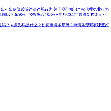
、出租出借资质等违法违规行为|关于规范知识产权代理执业行为
比下降58%、授权率仅18.3%
♦ 申报2022年度高新技术企业
道吗？
♦ 条形码是什么？如何申请条形码？申请条形码有哪些好