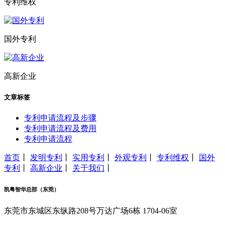
专利维权
国外专利
高新企业
文章标签
专利申请流程及步骤
专利申请流程及费用
专利申请流程
首页
丨
发明专利
丨
实用专利
丨
外观专利
丨
专利维权
丨
国外
专利
丨
高新企业
丨
关于我们
丨
凯粤智华总部（东莞）
东莞市东城区东纵路208号万达广场6栋 1704-06室