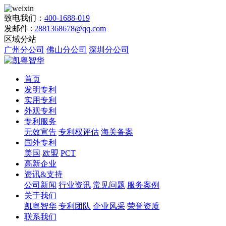
致电我们：
400-1688-019
发邮件 :
2881368678@qq.com
区域分站
广州分公司
佛山分公司
深圳分公司
首页
发明专利
实用专利
外观专利
专利服务
无效宣告
专利权评估
海关备案
国外专利
美国
欧盟
PCT
高新企业
资讯&支持
公司新闻
行业资讯
常见问题
服务案例
关于我们
凯粤智华
专利团队
企业风采
荣誉资质
联系我们