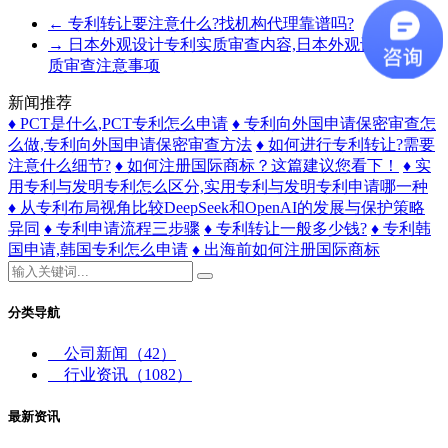
←
专利转让要注意什么?找机构代理靠谱吗?
→
日本外观设计专利实质审查内容,日本外观设计专利实
质审查注意事项
新闻推荐
♦ PCT是什么,PCT专利怎么申请
♦ ​专利向外国申请保密审查怎
么做,专利向外国申请保密审查方法
♦ 如何进行专利转让?需要
注意什么细节?
♦ 如何注册国际商标？这篇建议您看下！
♦ 实
用专利与发明专利怎么区分,实用专利与发明专利申请哪一种
♦ 从专利布局视角比较DeepSeek和OpenAI的发展与保护策略
异同
♦ 专利申请流程三步骤
♦ 专利转让一般多少钱?
♦ 专利韩
国申请,韩国专利怎么申请
♦ 出海前如何注册国际商标
分类导航
公司新闻
（42）
行业资讯
（1082）
最新资讯