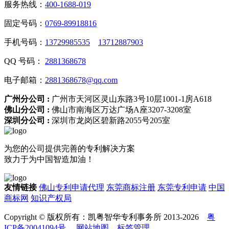
服务热线：
400-1688-019
固定号码：
0769-89918816
手机号码：
13729985535
13712887903
QQ 号码：
2881368678
电子邮箱：
2881368678@qq.com
广州分公司 :
广州市天河区灵山东路3号10层1001-1房A618
佛山分公司 :
佛山市南海区万达广场A座3207-3208室
深圳分公司 :
深圳市龙岗区碧新路2055号205室
为您的公司提供完善的专利解决方案
致力于为中国智造加油！
友情链接
佛山专利申请代理
东莞商标注册
东莞专利申请
中国
商标网
知识产权局
Copyright © 版权所有：凯粤智华专利事务所 2013-2026
粤
ICP备20041094号
网站地图
标签管理