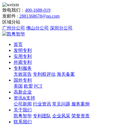
致电我们：
400-1688-019
发邮件 :
2881368678@qq.com
区域分站
广州分公司
佛山分公司
深圳分公司
首页
发明专利
实用专利
外观专利
专利服务
无效宣告
专利权评估
海关备案
国外专利
美国
欧盟
PCT
高新企业
资讯&支持
公司新闻
行业资讯
常见问题
服务案例
关于我们
凯粤智华
专利团队
企业风采
荣誉资质
联系我们