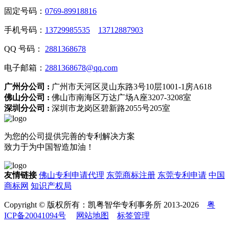
固定号码：
0769-89918816
手机号码：
13729985535
13712887903
QQ 号码：
2881368678
电子邮箱：
2881368678@qq.com
广州分公司 :
广州市天河区灵山东路3号10层1001-1房A618
佛山分公司 :
佛山市南海区万达广场A座3207-3208室
深圳分公司 :
深圳市龙岗区碧新路2055号205室
为您的公司提供完善的专利解决方案
致力于为中国智造加油！
友情链接
佛山专利申请代理
东莞商标注册
东莞专利申请
中国
商标网
知识产权局
Copyright © 版权所有：凯粤智华专利事务所 2013-2026
粤
ICP备20041094号
网站地图
标签管理