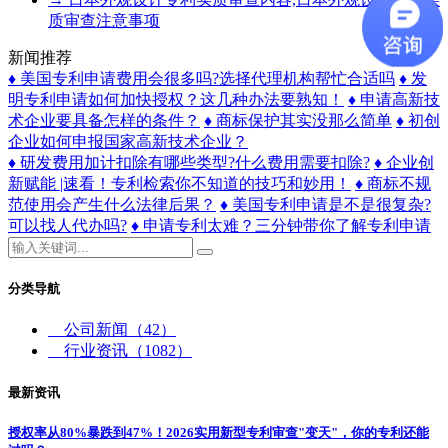
质审查注意事项
新闻推荐
♦ 美国专利申请费用会很多吗?选择代理机构帮忙合适吗
♦ 发
明专利申请如何加快授权？这几种办法要熟知！
♦ 申请高新技
术企业要具备怎样的条件？
♦ 商标保护其实没那么简单
♦ 初创
企业如何申报国家高新技术企业？
♦ 研发费用加计扣除有哪些类型?什么费用需要扣除?
♦ 企业创
新赋能 |速看！专利检索你不知道的技巧和妙用！
♦ 商标不规
范使用会产生什么法律后果？
♦ 美国专利申请是不是很复杂?
可以找人代办吗?
♦ 申请专利太难？三分钟带你了解专利申请
分类导航
公司新闻
（42）
行业资讯
（1082）
最新资讯
授权率从80%暴跌到47%！2026实用新型专利审查"变天"，你的专利还能