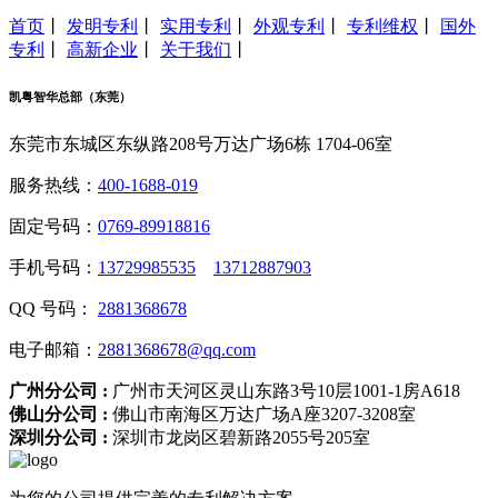
首页
丨
发明专利
丨
实用专利
丨
外观专利
丨
专利维权
丨
国外
专利
丨
高新企业
丨
关于我们
丨
凯粤智华总部（东莞）
东莞市东城区东纵路208号万达广场6栋 1704-06室
服务热线：
400-1688-019
固定号码：
0769-89918816
手机号码：
13729985535
13712887903
QQ 号码：
2881368678
电子邮箱：
2881368678@qq.com
广州分公司 :
广州市天河区灵山东路3号10层1001-1房A618
佛山分公司 :
佛山市南海区万达广场A座3207-3208室
深圳分公司 :
深圳市龙岗区碧新路2055号205室