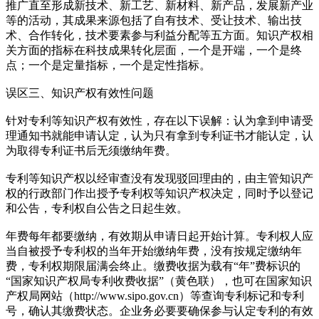
推广直至形成新技术、新工艺、新材料、新产品，发展新产业
等的活动，其成果来源包括了自有技术、受让技术、输出技
术、合作转化，技术要素参与利益分配等五方面。知识产权相
关方面的指标在科技成果转化层面，一个是开端，一个是终
点；一个是定量指标，一个是定性指标。
误区三、知识产权有效性问题
针对专利等知识产权有效性，存在以下误解：认为拿到申请受
理通知书就能申请认定，认为只有拿到专利证书才能认定，认
为取得专利证书后无须缴纳年费。
专利等知识产权以经审查没有发现驳回理由的，由主管知识产
权的行政部门作出授予专利权等知识产权决定，同时予以登记
和公告，专利权自公告之日起生效。
年费每年都要缴纳，有效期从申请日起开始计算。专利权人应
当自被授予专利权的当年开始缴纳年费，没有按规定缴纳年
费，专利权期限届满会终止。缴费收据为载有“年”费标识的
“国家知识产权局专利收费收据”（黄色联），也可在国家知识
产权局网站（http://www.sipo.gov.cn）等查询专利标记和专利
号，确认其缴费状态。企业务必要要确保参与认定专利的有效