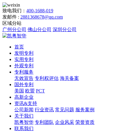
致电我们：
400-1688-019
发邮件 :
2881368678@qq.com
区域分站
广州分公司
佛山分公司
深圳分公司
首页
发明专利
实用专利
外观专利
专利服务
无效宣告
专利权评估
海关备案
国外专利
美国
欧盟
PCT
高新企业
资讯&支持
公司新闻
行业资讯
常见问题
服务案例
关于我们
凯粤智华
专利团队
企业风采
荣誉资质
联系我们