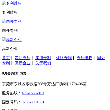
专利维权
国外专利
高新企业
首页
丨
发明专利
丨
实用专利
丨
外观专利
丨
专利维权
丨
国外
专利
丨
高新企业
丨
关于我们
丨
凯粤智华总部（东莞）
东莞市东城区东纵路208号万达广场6栋 1704-06室
服务热线：
400-1688-019
固定号码：
0769-89918816