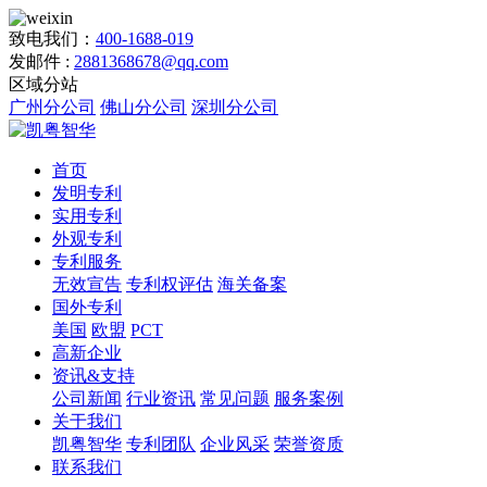
致电我们：
400-1688-019
发邮件 :
2881368678@qq.com
区域分站
广州分公司
佛山分公司
深圳分公司
首页
发明专利
实用专利
外观专利
专利服务
无效宣告
专利权评估
海关备案
国外专利
美国
欧盟
PCT
高新企业
资讯&支持
公司新闻
行业资讯
常见问题
服务案例
关于我们
凯粤智华
专利团队
企业风采
荣誉资质
联系我们