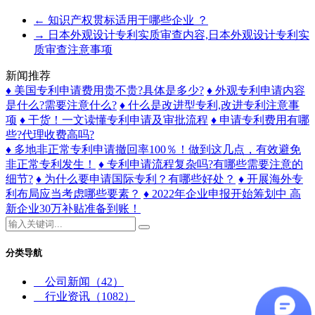
←
知识产权贯标适用于哪些企业 ？
→
日本外观设计专利实质审查内容,日本外观设计专利实
质审查注意事项
新闻推荐
♦ 美国专利申请费用贵不贵?具体是多少?
♦ 外观专利申请内容
是什么?需要注意什么?
♦ 什么是改进型专利,改进专利注意事
项
♦ 干货！一文读懂专利申请及审批流程
♦ 申请专利费用有哪
些?代理收费高吗?
♦ 多地非正常专利申请撤回率100％！做到这几点，有效避免
非正常专利发生！
♦ 专利申请流程复杂吗?有哪些需要注意的
细节?
♦ 为什么要申请国际专利？有哪些好处？
♦ 开展海外专
利布局应当考虑哪些要素？
♦ 2022年企业申报开始筹划中 高
新企业30万补贴准备到账！
分类导航
公司新闻
（42）
行业资讯
（1082）