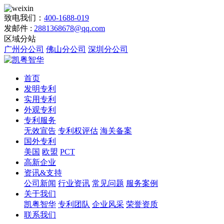
致电我们：
400-1688-019
发邮件 :
2881368678@qq.com
区域分站
广州分公司
佛山分公司
深圳分公司
首页
发明专利
实用专利
外观专利
专利服务
无效宣告
专利权评估
海关备案
国外专利
美国
欧盟
PCT
高新企业
资讯&支持
公司新闻
行业资讯
常见问题
服务案例
关于我们
凯粤智华
专利团队
企业风采
荣誉资质
联系我们