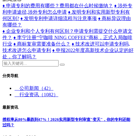
♦ 申请专利的费用有哪些？费用都在什么时候缴纳？
♦ 涉外专
利申请途径,涉外专利怎么申请
♦ 发明专利和实用新型专利有
何区别?
♦ 发明专利申请详细流程与注意事项
♦ 商标异议理由
有哪些？
♦ 企业专利和个人专利有何区别？申请专利需提交什么申请文
件？
♦ 李宁注册“宁咖啡 NING COFFEE”商标，正式入局咖啡
行业
♦ 商标复审需要准备什么？
♦ 技术改进可以申请专利吗,
技术改进怎么申请专利
♦ 申报2022年度高新技术企业认定的好
处，你了解吗？
分类导航
公司新闻
（42）
行业资讯
（1082）
最新资讯
授权率从80%暴跌到47%！2026实用新型专利审查"变天"，你的专利还能
过吗？