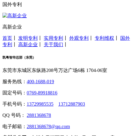
国外专利
高新企业
首页
丨
发明专利
丨
实用专利
丨
外观专利
丨
专利维权
丨
国外
专利
丨
高新企业
丨
关于我们
丨
凯粤智华总部（东莞）
东莞市东城区东纵路208号万达广场6栋 1704-06室
服务热线：
400-1688-019
固定号码：
0769-89918816
手机号码：
13729985535
13712887903
QQ 号码：
2881368678
电子邮箱：
2881368678@qq.com