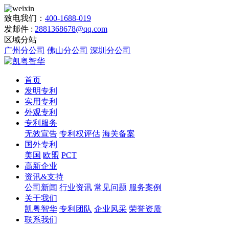
致电我们：
400-1688-019
发邮件 :
2881368678@qq.com
区域分站
广州分公司
佛山分公司
深圳分公司
首页
发明专利
实用专利
外观专利
专利服务
无效宣告
专利权评估
海关备案
国外专利
美国
欧盟
PCT
高新企业
资讯&支持
公司新闻
行业资讯
常见问题
服务案例
关于我们
凯粤智华
专利团队
企业风采
荣誉资质
联系我们