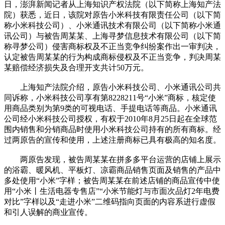
日，澎湃新闻记者从上海知识产权法院（以下简称上海知产法
院）获悉，近日，该院对原告小米科技有限责任公司（以下简
称小米科技公司）、小米通讯技术有限公司（以下简称小米通
讯公司）与被告周某某、上海寻梦信息技术有限公司（以下简
称寻梦公司）侵害商标权及不正当竞争纠纷案作出一审判决，
认定被告周某某的行为构成商标侵权及不正当竞争，判决周某
某赔偿经济损失及合理开支共计50万元。
上海知产法院介绍，原告小米科技公司、小米通讯公司共
同诉称，小米科技公司享有第8228211号“小米”商标，核定使
用商品类别为第9类的可视电话、手提电话等商品。小米通讯
公司经小米科技公司授权，有权于2010年8月25日起在全球范
围内销售和分销商品时使用小米科技公司持有的所有商标。经
过两原告的宣传和使用，上述注册商标已具有极高的知名度。
两原告发现，被告周某某在拼多多平台运营的店铺上展示
的浴霸、暖风机、平板灯、凉霸商品销售页面及销售的产品中
多处使用“小米”字样；被告周某某在前述店铺的商品宣传中使
用“小米丨生活电器专售店”“小米节能灯与市面次品灯2年电费
对比”字样以及“走进小米”二维码指向页面的内容系进行虚假
和引人误解的商业宣传。