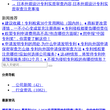
→
日本外观设计专利实质审查内容,日本外观设计专利实
质审查注意事项
新闻推荐
♦ 建议收藏！专利检索30个常用网站（国内外）
♦ 商标更改需
谨慎，一不小心变成冒充注册商标
♦ 专利侵权都要负哪些责任
♦ 欧盟专利申请费用高不高?包含哪些方面呢?
♦ 想申报“中国
专利奖”，你需要了解这些！
♦ 申请发明专利的用处,为什么申请发明专利
♦ ​专利向外国申请
保密审查怎么做,专利向外国申请保密审查方法
♦ 专利维权要
注意哪些?应如何选择公司服务?
♦ 这4种情形，将暂停专利申
请预审服务3到12个月！
♦ 不视为侵犯专利权的有哪些情形？
分类导航
公司新闻
（42）
行业资讯
（1082）
最新资讯