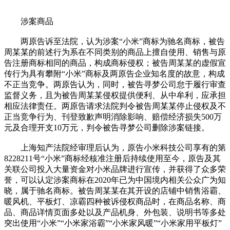
涉案商品
两原告诉至法院，认为涉案“小米”商标为驰名商标，被告
周某某的前述行为系在不同类别的商品上擅自使用、销售与原
告注册商标相同的商品，构成商标侵权；被告周某某的虚假宣
传行为具有攀附“小米”商标及两原告企业知名度的故意，构成
不正当竞争。两原告认为，同时，被告寻梦公司怠于履行审查
监督义务，且为被告周某某侵权提供便利、从中牟利，应承担
相应法律责任。两原告请求法院判令被告周某某停止侵权及不
正当竞争行为、刊登致歉声明消除影响、赔偿经济损失500万
元及合理开支10万元，判令被告寻梦公司删除涉案链接。
上海知产法院经审理后认为，原告小米科技公司享有的第
8228211号“小米”商标经核准注册后持续使用至今，原告及其
关联公司投入大量资金对小米品牌进行宣传，并获得了众多荣
誉，可以认定涉案商标在2020年已为中国境内相关公众广为知
晓，属于驰名商标。被告周某某在其开设的店铺中销售浴霸、
暖风机、平板灯、凉霸四种被诉侵权商品时，在商品名称、商
品、商品详情页面多处以及产品机身、外包装、说明书等多处
突出使用“小米”“小米家浴霸”“小米家风暖”“小米家用平板灯”