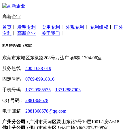
高新企业
首页
丨
发明专利
丨
实用专利
丨
外观专利
丨
专利维权
丨
国外
专利
丨
高新企业
丨
关于我们
丨
凯粤智华总部（东莞）
东莞市东城区东纵路208号万达广场6栋 1704-06室
服务热线：
400-1688-019
固定号码：
0769-89918816
手机号码：
13729985535
13712887903
QQ 号码：
2881368678
电子邮箱：
2881368678@qq.com
广州分公司 :
广州市天河区灵山东路3号10层1001-1房A618
佛山分公司 :
佛山市南海区万达广场A座3207-3208室