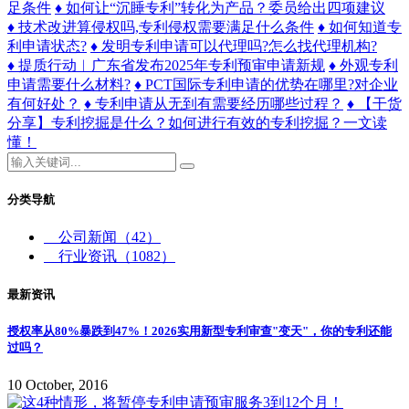
足条件
♦ 如何让“沉睡专利”转化为产品？委员给出四项建议
♦ 技术改进算侵权吗,专利侵权需要满足什么条件
♦ 如何知道专
利申请状态?
♦ 发明专利申请可以代理吗?怎么找代理机构?
♦ 提质行动︱广东省发布2025年专利预审申请新规
♦ 外观专利
申请需要什么材料?
♦ PCT国际专利申请的优势在哪里?对企业
有何好处？
♦ 专利申请从无到有需要经历哪些过程？
♦ 【干货
分享】专利挖掘是什么？如何进行有效的专利挖掘？一文读
懂！
分类导航
公司新闻
（42）
行业资讯
（1082）
最新资讯
授权率从80%暴跌到47%！2026实用新型专利审查"变天"，你的专利还能
过吗？
10 October, 2016