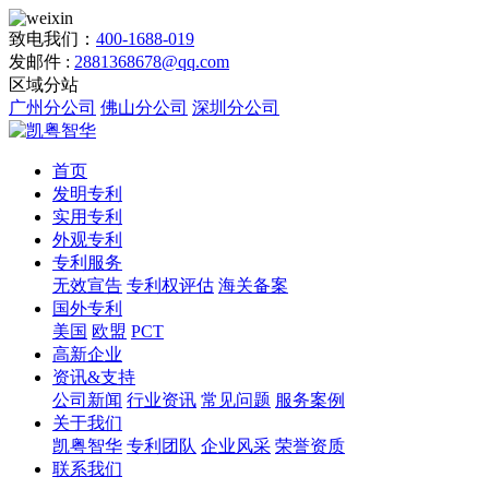
致电我们：
400-1688-019
发邮件 :
2881368678@qq.com
区域分站
广州分公司
佛山分公司
深圳分公司
首页
发明专利
实用专利
外观专利
专利服务
无效宣告
专利权评估
海关备案
国外专利
美国
欧盟
PCT
高新企业
资讯&支持
公司新闻
行业资讯
常见问题
服务案例
关于我们
凯粤智华
专利团队
企业风采
荣誉资质
联系我们