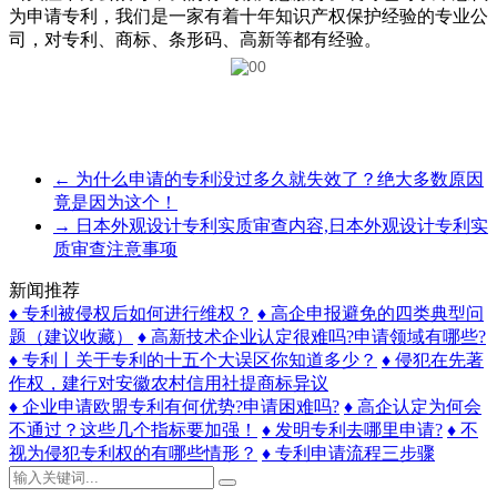
为申请专利，我们是一家有着十年知识产权保护经验的专业公
司，对专利、商标、条形码、高新等都有经验。
←
为什么申请的专利没过多久就失效了？绝大多数原因
竟是因为这个！
→
日本外观设计专利实质审查内容,日本外观设计专利实
质审查注意事项
新闻推荐
♦ 专利被侵权后如何进行维权？
♦ 高企申报避免的四类典型问
题（建议收藏）
♦ 高新技术企业认定很难吗?申请领域有哪些?
♦ 专利丨关于专利的十五个大误区你知道多少？
♦ 侵犯在先著
作权，建行对安徽农村信用社提商标异议
♦ 企业申请欧盟专利有何优势?申请困难吗?
♦ 高企认定为何会
不通过？这些几个指标要加强！
♦ 发明专利去哪里申请?
♦ 不
视为侵犯专利权的有哪些情形？
♦ 专利申请流程三步骤