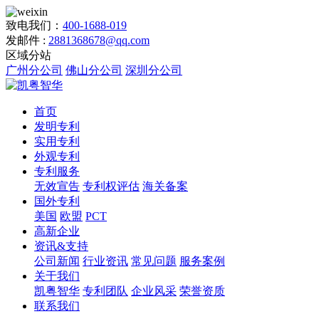
致电我们：
400-1688-019
发邮件 :
2881368678@qq.com
区域分站
广州分公司
佛山分公司
深圳分公司
首页
发明专利
实用专利
外观专利
专利服务
无效宣告
专利权评估
海关备案
国外专利
美国
欧盟
PCT
高新企业
资讯&支持
公司新闻
行业资讯
常见问题
服务案例
关于我们
凯粤智华
专利团队
企业风采
荣誉资质
联系我们