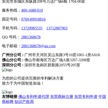
东莞市东城区东纵路208号万达广场6栋 1704-06室
服务热线：
400-1688-019
固定号码：
0769-89918816
手机号码：
13729985535
13712887903
QQ 号码：
2881368678
电子邮箱：
2881368678@qq.com
广州分公司 :
广州市天河区灵山东路3号10层1001-1房A618
佛山分公司 :
佛山市南海区万达广场A座3207-3208室
深圳分公司 :
深圳市龙岗区碧新路2055号205室
为您的公司提供完善的专利解决方案
致力于为中国智造加油！
友情链接
佛山专利申请代理
东莞商标注册
东莞专利申请
中国
商标网
知识产权局