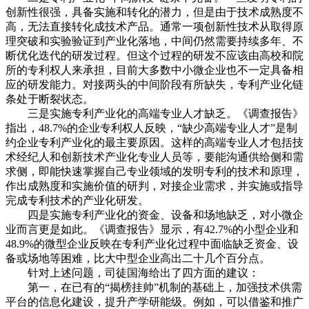
创新性很强，具备实施和转化的潜力，但是由于技术成熟度不
高，无法直接转化成技术产品。通常一项创新性技术从取得原
理突破和实验验证到产业化落地，中间仍然需要持续多年、不
断优化迭代的研发过程。但这个过程的研发不应该由高校和院
所的专利权人来承担，目前大多数中小微企业也不一定具备相
应的研发能力。对接两头的中间阶段有所缺失，专利产业化链
条处于断裂状态。
三是实施专利产业化的高端专业人才缺乏。《调查报告》
指出，48.7%的企业专利权人反映，“缺少高端专业人才”是制
约企业专利产业化的最主要原因。这样的高端专业人才包括技
术经纪人和创新技术产业化专业人员等，要能沟通供给侧和需
求侧，即能快速掌握自己专业领域的发明专利的技术和原理，
作出成熟度和实施价值的研判，对接企业需求，并实施或指导
完成专利技术的产业化研发。
四是实施专利产业化的资金、设备和场地缺乏，对小微企
业而言更是如此。《调查报告》显示，有42.7%的小型企业和
48.9%的微型企业反映在专利产业化过程中面临缺乏资金、设
备或场地等困难，比大中型企业高出二十几个百分点。
针对上述问题，司徒国海给出了四方面的建议：
第一，在已有的“揭榜挂帅”机制的基础上，加强技术供需
平台的信息化建设，提升产学研能级。例如，可以借鉴和推广