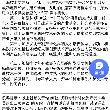
上海技术交易所InnoMatch全球技术供需对接平台的使用以及
成功建设经验，建立全面、及时的供需发布与检索平台；探索
建立技术供需信息的 “单盲”发布机制。
第二，加强从1到10这个“中间阶段”项目的支持力度，优
化人员评价机制。引导政府主导的产业基金、社会资本更多支
持中间阶段项目的投资，支持中小微企业承担和参与国家科技
项目。对于从事中间阶段技术研发的人员，探索建立以技术和
产业贡献为导向评价机制。
第三，加强发明专利产业化高端人才培养体系。以项目和
实践培养包括技术经纪人和创新技术产业化专业人员等在内的
专利产业化高端专业人才，畅通其职业和职称发展通道。
第四，加快推动能有效嵌入市场的新型研发机构建设。鼓
励高等学校、科研院所、新型研发机构等通过联合企业设立从
事技术开发、技术转移、中试熟化的机构，并建立合理的收益
分配、奖励机制。引导科研人员、资本和科创服务人员发挥专
长，协同合作。
凯粤提示：以上就是关于“
如何让“沉睡专利”转化为产品？委
员给出四项建议
”的介绍，详情可以咨询凯粤客服，或者是点
击关注下方公众号，我们将竭诚为您服务。凯粤也可以帮您代