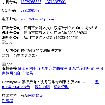
手机号码：
13729985535
13712887903
QQ 号码：
2881368678
电子邮箱：
2881368678@qq.com
广州分公司 :
广州市天河区灵山东路3号10层1001-1房A618
佛山分公司 :
佛山市南海区万达广场A座3207-3208室
深圳分公司 :
深圳市龙岗区碧新路2055号205室
为您的公司提供完善的专利解决方案
致力于为中国智造加油！
友情链接
佛山专利申请代理
东莞商标注册
东莞专利申请
中国
商标网
知识产权局
Copyright © 版权所有：凯粤智华专利事务所 2013-2026
粤
ICP备20041094号
网站地图
标签管理
技术支持：有品
网站建设

顶部