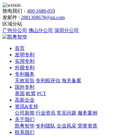
致电我们：
400-1688-019
发邮件 :
2881368678@qq.com
区域分站
广州分公司
佛山分公司
深圳分公司
首页
发明专利
实用专利
外观专利
专利服务
无效宣告
专利权评估
海关备案
国外专利
美国
欧盟
PCT
高新企业
资讯&支持
公司新闻
行业资讯
常见问题
服务案例
关于我们
凯粤智华
专利团队
企业风采
荣誉资质
联系我们