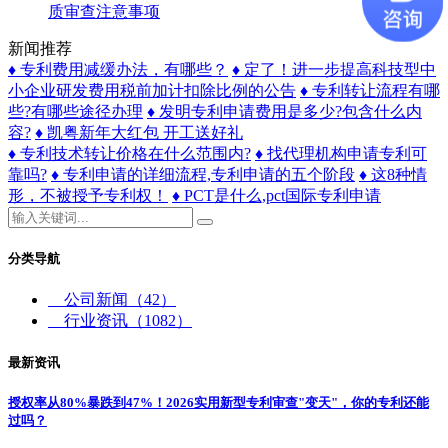
质审查注意事项
新闻推荐
♦ 专利费用减缓办法，有哪些？
♦ 定了！进一步提高科技型中
小企业研发费用税前加计扣除比例的公告
♦ 专利转让流程有哪
些?有哪些途径办理
♦ 发明专利申请费用是多少?包含什么内
容?
♦ 凯粤新年大红包 开工送好礼
♦ 专利技术转让价格在什么范围内?
♦ 找代理机构申请专利可
靠吗?
♦ 专利申请的详细流程,专利申请的五个阶段
♦ 这8种情
形，不被授予专利权！
♦ PCT是什么,pct国际专利申请
分类导航
公司新闻
（42）
行业资讯
（1082）
最新资讯
授权率从80%暴跌到47%！2026实用新型专利审查"变天"，你的专利还能
过吗？