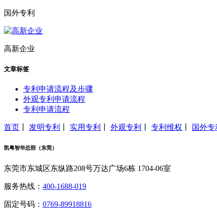
国外专利
高新企业
文章标签
专利申请流程及步骤
外观专利申请流程
专利申请流程
首页
丨
发明专利
丨
实用专利
丨
外观专利
丨
专利维权
丨
国外专
凯粤智华总部（东莞）
东莞市东城区东纵路208号万达广场6栋 1704-06室
服务热线：
400-1688-019
固定号码：
0769-89918816