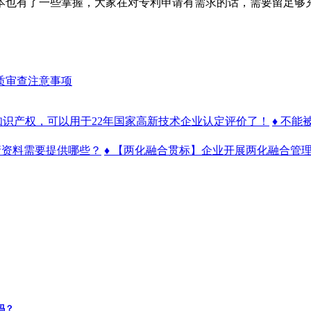
也有了一些掌握，大家在对专利申请有需求的话，需要留足够充
质审查注意事项
请的知识产权，可以用于22年国家高新技术企业认定评价了！
♦ 不
申请资料需要提供哪些？
♦ 【两化融合贯标】企业开展两化融合管
吗？