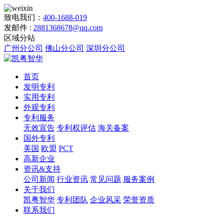
致电我们：
400-1688-019
发邮件 :
2881368678@qq.com
区域分站
广州分公司
佛山分公司
深圳分公司
首页
发明专利
实用专利
外观专利
专利服务
无效宣告
专利权评估
海关备案
国外专利
美国
欧盟
PCT
高新企业
资讯&支持
公司新闻
行业资讯
常见问题
服务案例
关于我们
凯粤智华
专利团队
企业风采
荣誉资质
联系我们