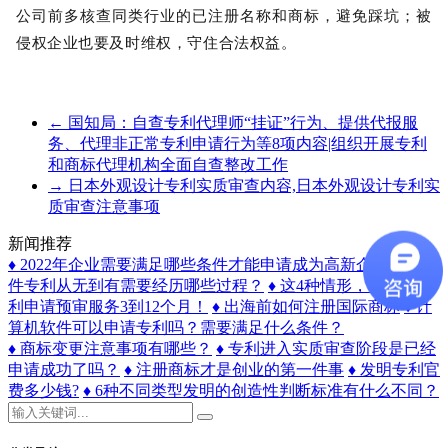
公司前多核查同类行业的已注册名称和商标，避免踩坑；被
侵权企业也要及时维权，守住合法权益。
←
国知局：自查专利代理师“挂证”行为、提供代报服
务、代理非正常专利申请行为等8项内容|组织开展专利
和商标代理机构全面自查整改工作
→
日本外观设计专利实质审查内容,日本外观设计专利实
质审查注意事项
新闻推荐
♦ 2022年企业需要满足哪些条件才能申请成为高新企业？
♦ 一
件专利从无到有需要经历哪些过程？
♦ 这4种情形，将暂停专
利申请预审服务3到12个月！
♦ 出海前如何注册国际商标
♦ 计
算机软件可以申请专利吗？需要满足什么条件？
♦ 商标变更注意事项有哪些？
♦ 专利进入实质审查阶段是已经
申请成功了吗？
♦ 注册商标才是创业的第一件事
♦ 发明专利官
费多少钱?
♦ 6种不同类型发明的创造性判断标准有什么不同？