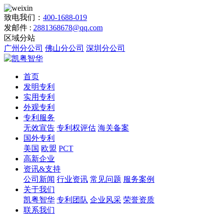
致电我们：
400-1688-019
发邮件 :
2881368678@qq.com
区域分站
广州分公司
佛山分公司
深圳分公司
首页
发明专利
实用专利
外观专利
专利服务
无效宣告
专利权评估
海关备案
国外专利
美国
欧盟
PCT
高新企业
资讯&支持
公司新闻
行业资讯
常见问题
服务案例
关于我们
凯粤智华
专利团队
企业风采
荣誉资质
联系我们