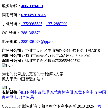
服务热线：
400-1688-019
固定号码：
0769-89918816
手机号码：
13729985535
13712887903
QQ 号码：
2881368678
电子邮箱：
2881368678@qq.com
广州分公司 :
广州市天河区灵山东路3号10层1001-1房A618
佛山分公司 :
佛山市南海区万达广场A座3207-3208室
深圳分公司 :
深圳市龙岗区碧新路2055号205室
为您的公司提供完善的专利解决方案
致力于为中国智造加油！
友情链接
佛山专利申请代理
东莞商标注册
东莞专利申请
中国
商标网
知识产权局
Copyright © 版权所有：凯粤智华专利事务所 2013-2026
粤