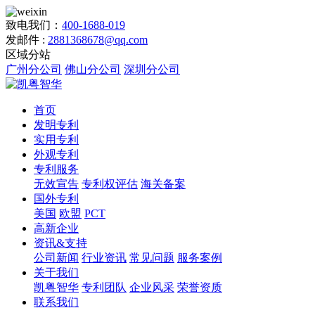
致电我们：
400-1688-019
发邮件 :
2881368678@qq.com
区域分站
广州分公司
佛山分公司
深圳分公司
首页
发明专利
实用专利
外观专利
专利服务
无效宣告
专利权评估
海关备案
国外专利
美国
欧盟
PCT
高新企业
资讯&支持
公司新闻
行业资讯
常见问题
服务案例
关于我们
凯粤智华
专利团队
企业风采
荣誉资质
联系我们