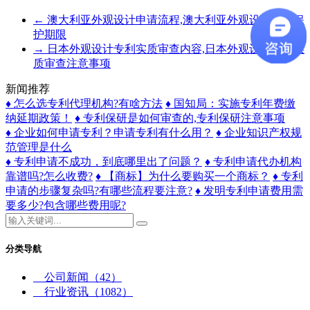
←
澳大利亚外观设计申请流程,澳大利亚外观设计专利保
护期限
→
日本外观设计专利实质审查内容,日本外观设计专利实
质审查注意事项
新闻推荐
♦ 怎么选专利代理机构?有啥方法
♦ 国知局：实施专利年费缴
纳延期政策！
♦ 专利保研是如何审查的,专利保研注意事项
♦ 企业如何申请专利？申请专利有什么用？
♦ 企业知识产权规
范管理是什么
♦ 专利申请不成功，到底哪里出了问题？
♦ 专利申请代办机构
靠谱吗?怎么收费?
♦ 【商标】为什么要购买一个商标？
♦ 专利
申请的步骤复杂吗?有哪些流程要注意?
♦ 发明专利申请费用需
要多少?包含哪些费用呢?
分类导航
公司新闻
（42）
行业资讯
（1082）