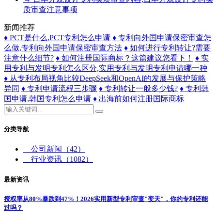
质审查注意事项
新闻推荐
♦ PCT是什么,PCT专利怎么申请
♦ ​专利向外国申请保密审查怎
么做,专利向外国申请保密审查方法
♦ 如何进行专利转让?需要
注意什么细节?
♦ 如何注册国际商标？这篇建议您看下！
♦ 实
用专利与发明专利怎么区分,实用专利与发明专利申请哪一种
♦ 从专利布局视角比较DeepSeek和OpenAI的发展与保护策略
异同
♦ 专利申请流程三步骤
♦ 专利转让一般多少钱?
♦ 专利韩
国申请,韩国专利怎么申请
♦ 出海前如何注册国际商标
分类导航
公司新闻
（42）
行业资讯
（1082）
最新资讯
授权率从80%暴跌到47%！2026实用新型专利审查"变天"，你的专利还能
过吗？