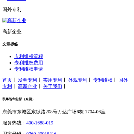
国外专利
高新企业
文章标签
专利维权流程
专利维权费用
专利维权申请
首页
丨
发明专利
丨
实用专利
丨
外观专利
丨
专利维权
丨
国外
专利
丨
高新企业
丨
关于我们
丨
凯粤智华总部（东莞）
东莞市东城区东纵路208号万达广场6栋 1704-06室
服务热线：
400-1688-019
固定号码：
0769-89918816