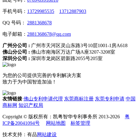
手机号码：
13729985535
13712887903
QQ 号码：
2881368678
电子邮箱：
2881368678@qq.com
广州分公司 :
广州市天河区灵山东路3号10层1001-1房A618
佛山分公司 :
佛山市南海区万达广场A座3207-3208室
深圳分公司 :
深圳市龙岗区碧新路2055号205室
为您的公司提供完善的专利解决方案
致力于为中国智造加油！
友情链接
佛山专利申请代理
东莞商标注册
东莞专利申请
中国
商标网
知识产权局
Copyright © 版权所有：凯粤智华专利事务所 2013-2026
粤
ICP备20041094号
网站地图
标签管理
技术支持：有品
网站建设