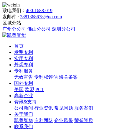
致电我们：
400-1688-019
发邮件 :
2881368678@qq.com
区域分站
广州分公司
佛山分公司
深圳分公司
首页
发明专利
实用专利
外观专利
专利服务
无效宣告
专利权评估
海关备案
国外专利
美国
欧盟
PCT
高新企业
资讯&支持
公司新闻
行业资讯
常见问题
服务案例
关于我们
凯粤智华
专利团队
企业风采
荣誉资质
联系我们