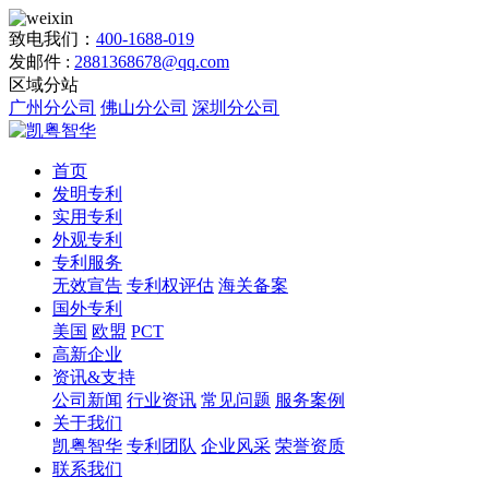
致电我们：
400-1688-019
发邮件 :
2881368678@qq.com
区域分站
广州分公司
佛山分公司
深圳分公司
首页
发明专利
实用专利
外观专利
专利服务
无效宣告
专利权评估
海关备案
国外专利
美国
欧盟
PCT
高新企业
资讯&支持
公司新闻
行业资讯
常见问题
服务案例
关于我们
凯粤智华
专利团队
企业风采
荣誉资质
联系我们