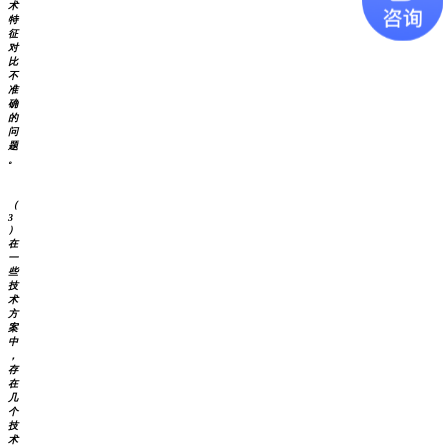
术
特
征
对
比
不
准
确
的
问
题
。
（
3
）
在
一
些
技
术
方
案
中
，
存
在
几
个
技
术