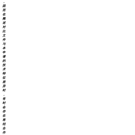
，
因
而
在
阐
述
对
比
文
件
与
本
申
请
的
技
术
特
征
差
异
时
，
有
时
会
存
在
将
结
合
作