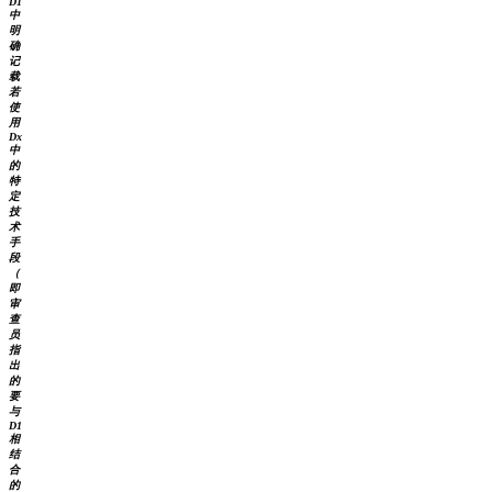
D1
中
明
确
记
载
若
使
用
Dx
中
的
特
定
技
术
手
段
（
即
审
查
员
指
出
的
要
与
D1
相
结
合
的