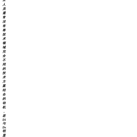
术
人
员
通
常
没
有
将
技
术
领
域
完
全
不
同
的
技
术
方
案
结
合
的
动
机
，
若
D1
与
Dx
明
显