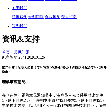
关于我们
凯粤智华
专利团队
企业风采
荣誉资质
联系我们
资讯&支持
首页
>
常见问题
凯粤智华
2841
2026.01.26
知产干货丨发明人必看！专利审查“创造性”被否？你该这样配合专利代理师
翻盘！
理解审查意见
在创造性问题的意见通知书中，审查员首先会采用对比文件
1（以下简称D1），评判本申请的权利要求1（以下简称权1）
中的技术方案，以说明D1公开了权1中的哪些技术特征，而未