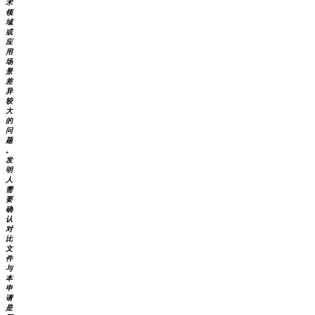
术
领
域
或
应
用
场
景
差
异
较
大
的
问
题
。
发
明
人
需
要
确
认
对
比
文
件
与
本
申
请
是