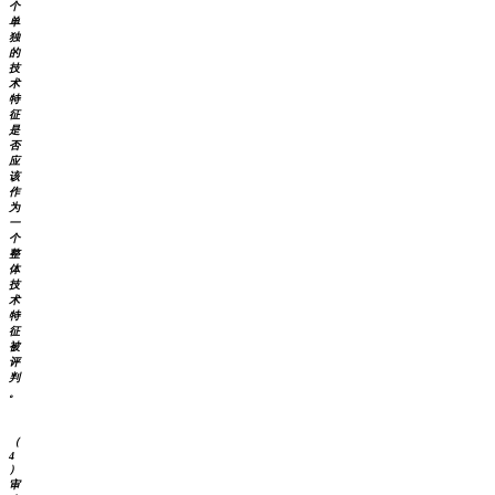
个
单
独
的
技
术
特
征
是
否
应
该
作
为
一
个
整
体
技
术
特
征
被
评
判
。
（
4
）
审