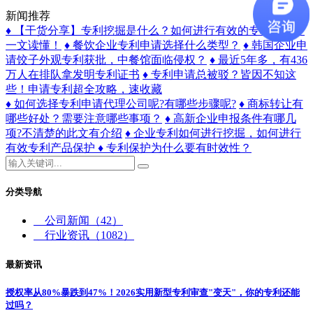
新闻推荐
♦ 【干货分享】专利挖掘是什么？如何进行有效的专利挖掘？
一文读懂！
♦ 餐饮企业专利申请选择什么类型？
♦ 韩国企业申
请饺子外观专利获批，中餐馆面临侵权？
♦ 最近5年多，有436
万人在排队拿发明专利证书
♦ 专利申请总被驳？皆因不知这
些！申请专利超全攻略，速收藏
♦ 如何选择专利申请代理公司呢?有哪些步骤呢?
♦ 商标转让有
哪些好处？需要注意哪些事项？
♦ 高新企业申报条件有哪几
项?不清楚的此文有介绍
♦ 企业专利如何进行挖掘，如何进行
有效专利产品保护
♦ 专利保护为什么要有时效性？
分类导航
公司新闻
（42）
行业资讯
（1082）
最新资讯
授权率从80%暴跌到47%！2026实用新型专利审查"变天"，你的专利还能
过吗？