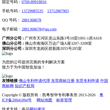
固定号码：
0769-89918816
手机号码：
13729985535
13712887903
QQ 号码：
2881368678
电子邮箱：
2881368678@qq.com
广州分公司 :
广州市天河区灵山东路3号10层1001-1房A618
佛山分公司 :
佛山市南海区万达广场A座3207-3208室
深圳分公司 :
深圳市龙岗区碧新路2055号205室
为您的公司提供完善的专利解决方案
致力于为中国智造加油！
友情链接
佛山专利申请代理
东莞商标注册
东莞专利申请
中国
商标网
知识产权局
Copyright © 版权所有：凯粤智华专利事务所 2013-2026
粤
ICP备20041094号
网站地图
标签管理
技术支持：有品
网站建设