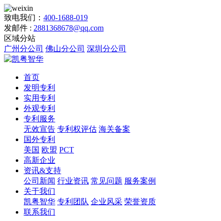
致电我们：
400-1688-019
发邮件 :
2881368678@qq.com
区域分站
广州分公司
佛山分公司
深圳分公司
首页
发明专利
实用专利
外观专利
专利服务
无效宣告
专利权评估
海关备案
国外专利
美国
欧盟
PCT
高新企业
资讯&支持
公司新闻
行业资讯
常见问题
服务案例
关于我们
凯粤智华
专利团队
企业风采
荣誉资质
联系我们