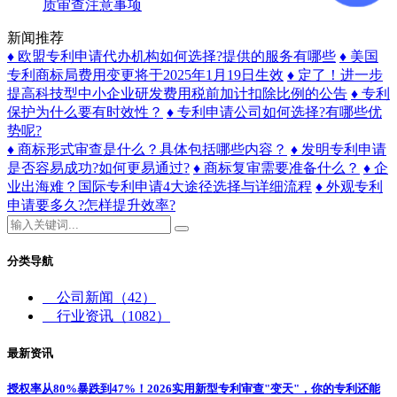
质审查注意事项
新闻推荐
♦ 欧盟专利申请代办机构如何选择?提供的服务有哪些
♦ 美国
专利商标局费用变更将于2025年1月19日生效
♦ 定了！进一步
提高科技型中小企业研发费用税前加计扣除比例的公告
♦ 专利
保护为什么要有时效性？
♦ 专利申请公司如何选择?有哪些优
势呢?
♦ 商标形式审查是什么？具体包括哪些内容？
♦ 发明专利申请
是否容易成功?如何更易通过?
♦ 商标复审需要准备什么？
♦ 企
业出海难？国际专利申请4大途径选择与详细流程
♦ 外观专利
申请要多久?怎样提升效率?
分类导航
公司新闻
（42）
行业资讯
（1082）
最新资讯
授权率从80%暴跌到47%！2026实用新型专利审查"变天"，你的专利还能