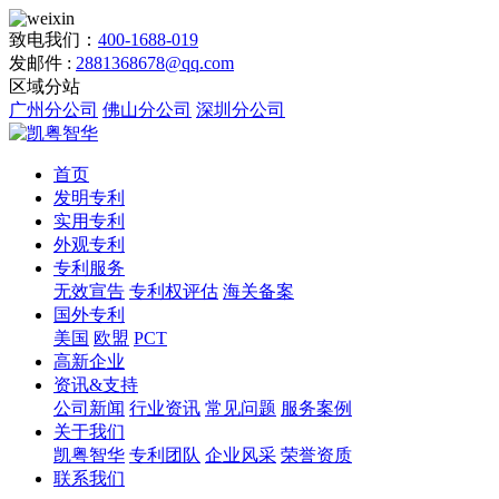
致电我们：
400-1688-019
发邮件 :
2881368678@qq.com
区域分站
广州分公司
佛山分公司
深圳分公司
首页
发明专利
实用专利
外观专利
专利服务
无效宣告
专利权评估
海关备案
国外专利
美国
欧盟
PCT
高新企业
资讯&支持
公司新闻
行业资讯
常见问题
服务案例
关于我们
凯粤智华
专利团队
企业风采
荣誉资质
联系我们