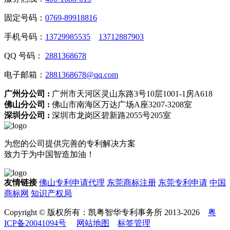
固定号码：
0769-89918816
手机号码：
13729985535
13712887903
QQ 号码：
2881368678
电子邮箱：
2881368678@qq.com
广州分公司 :
广州市天河区灵山东路3号10层1001-1房A618
佛山分公司 :
佛山市南海区万达广场A座3207-3208室
深圳分公司 :
深圳市龙岗区碧新路2055号205室
为您的公司提供完善的专利解决方案
致力于为中国智造加油！
友情链接
佛山专利申请代理
东莞商标注册
东莞专利申请
中国
商标网
知识产权局
Copyright © 版权所有：凯粤智华专利事务所 2013-2026
粤
ICP备20041094号
网站地图
标签管理