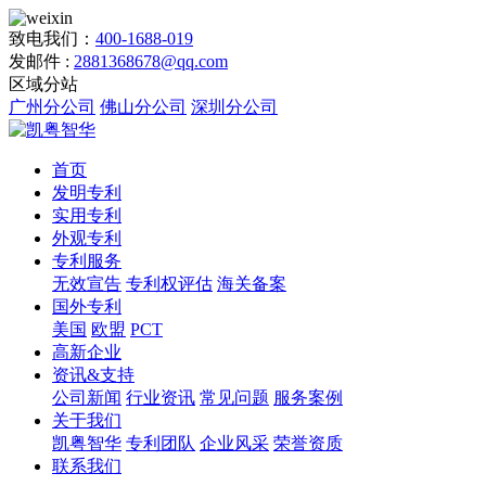
致电我们：
400-1688-019
发邮件 :
2881368678@qq.com
区域分站
广州分公司
佛山分公司
深圳分公司
首页
发明专利
实用专利
外观专利
专利服务
无效宣告
专利权评估
海关备案
国外专利
美国
欧盟
PCT
高新企业
资讯&支持
公司新闻
行业资讯
常见问题
服务案例
关于我们
凯粤智华
专利团队
企业风采
荣誉资质
联系我们