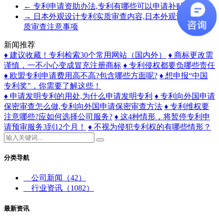
←
专利申请资助办法,专利有哪些可以申请补贴
→
日本外观设计专利实质审查内容,日本外观设计专利实
质审查注意事项
新闻推荐
♦ 建议收藏！专利检索30个常用网站（国内外）
♦ 商标更改需
谨慎，一不小心变成冒充注册商标
♦ 专利侵权都要负哪些责任
♦ 欧盟专利申请费用高不高?包含哪些方面呢?
♦ 想申报“中国
专利奖”，你需要了解这些！
♦ 申请发明专利的用处,为什么申请发明专利
♦ ​专利向外国申请
保密审查怎么做,专利向外国申请保密审查方法
♦ 专利维权要
注意哪些?应如何选择公司服务?
♦ 这4种情形，将暂停专利申
请预审服务3到12个月！
♦ 不视为侵犯专利权的有哪些情形？
分类导航
公司新闻
（42）
行业资讯
（1082）
最新资讯