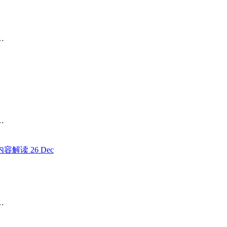
…
…
26
Dec
…