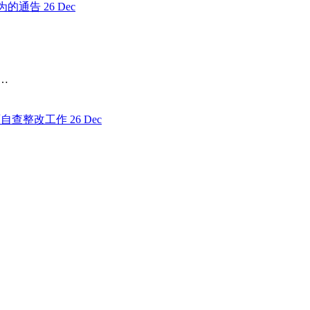
26
Dec
…
26
Dec