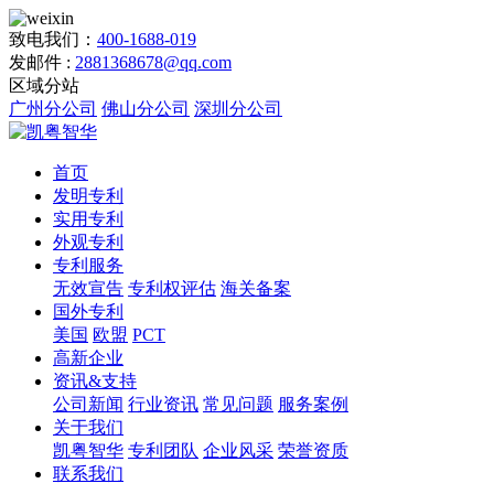
致电我们：
400-1688-019
发邮件 :
2881368678@qq.com
区域分站
广州分公司
佛山分公司
深圳分公司
首页
发明专利
实用专利
外观专利
专利服务
无效宣告
专利权评估
海关备案
国外专利
美国
欧盟
PCT
高新企业
资讯&支持
公司新闻
行业资讯
常见问题
服务案例
关于我们
凯粤智华
专利团队
企业风采
荣誉资质
联系我们