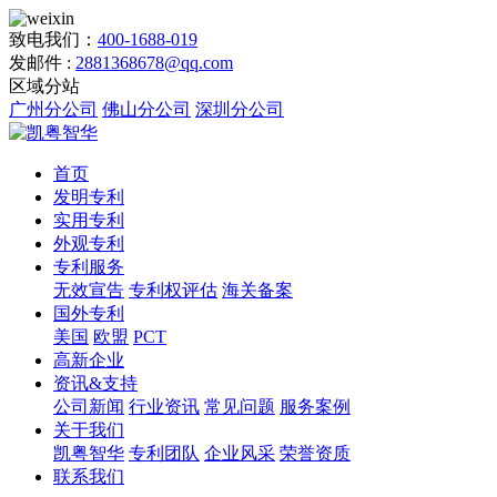
致电我们：
400-1688-019
发邮件 :
2881368678@qq.com
区域分站
广州分公司
佛山分公司
深圳分公司
首页
发明专利
实用专利
外观专利
专利服务
无效宣告
专利权评估
海关备案
国外专利
美国
欧盟
PCT
高新企业
资讯&支持
公司新闻
行业资讯
常见问题
服务案例
关于我们
凯粤智华
专利团队
企业风采
荣誉资质
联系我们