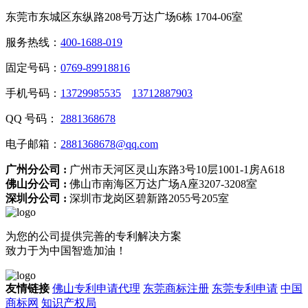
东莞市东城区东纵路208号万达广场6栋 1704-06室
服务热线：
400-1688-019
固定号码：
0769-89918816
手机号码：
13729985535
13712887903
QQ 号码：
2881368678
电子邮箱：
2881368678@qq.com
广州分公司 :
广州市天河区灵山东路3号10层1001-1房A618
佛山分公司 :
佛山市南海区万达广场A座3207-3208室
深圳分公司 :
深圳市龙岗区碧新路2055号205室
为您的公司提供完善的专利解决方案
致力于为中国智造加油！
友情链接
佛山专利申请代理
东莞商标注册
东莞专利申请
中国
商标网
知识产权局