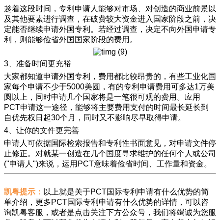
趁着这段时间，专利申请人能够对市场、对创造的商业前景以
及其他要素进行调查，在破费较大资金进入国家阶段之前，决
定能否继续申请外国专利。若经过调查，决定不向外国申请专
利，则能够俭省外国国家阶段的费用。
3、准备时间更充裕
大家都知道申请外国专利，费用都比较昂贵的，有些工业化国
家每个申请不少于
5000美圆，有的专利申请费用可多达1万美
圆以上，同时申请几个国家将是一笔很可观的费用。应用
PCT申请这一途径，能够将主要费用支付的时间最长延长到
自优先权日起30个月，同时又不影响尽早取得申请。
4、让你的文件更完善
申请人可依据国际检索报告和专利性书面意见，对申请文件停
止修正。对就某一创造在几个国度寻求维护的任何个人或公司
("申请人")来说，运用PCT意味着俭省时间、工作量和资金。
凯粤提示：
以上就是关于PCT国际专利申请有什么优势的简
单介绍，更多PCT国际专利申请有什么优势的详情，可以咨
询凯粤客服，或者是点击关注下方公众号，我们将竭诚为您服