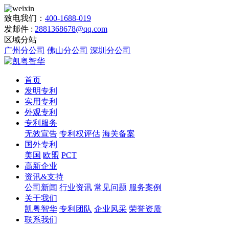
致电我们：
400-1688-019
发邮件 :
2881368678@qq.com
区域分站
广州分公司
佛山分公司
深圳分公司
首页
发明专利
实用专利
外观专利
专利服务
无效宣告
专利权评估
海关备案
国外专利
美国
欧盟
PCT
高新企业
资讯&支持
公司新闻
行业资讯
常见问题
服务案例
关于我们
凯粤智华
专利团队
企业风采
荣誉资质
联系我们