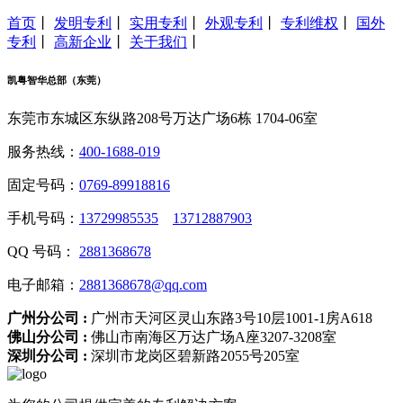
首页
丨
发明专利
丨
实用专利
丨
外观专利
丨
专利维权
丨
国外
专利
丨
高新企业
丨
关于我们
丨
凯粤智华总部（东莞）
东莞市东城区东纵路208号万达广场6栋 1704-06室
服务热线：
400-1688-019
固定号码：
0769-89918816
手机号码：
13729985535
13712887903
QQ 号码：
2881368678
电子邮箱：
2881368678@qq.com
广州分公司 :
广州市天河区灵山东路3号10层1001-1房A618
佛山分公司 :
佛山市南海区万达广场A座3207-3208室
深圳分公司 :
深圳市龙岗区碧新路2055号205室