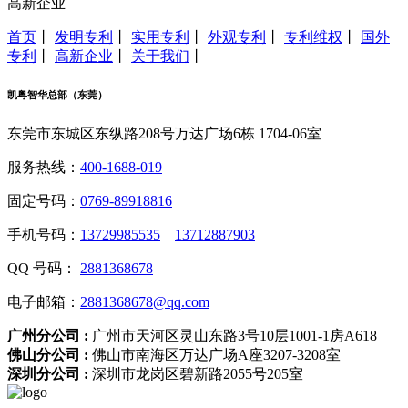
高新企业
首页
丨
发明专利
丨
实用专利
丨
外观专利
丨
专利维权
丨
国外
专利
丨
高新企业
丨
关于我们
丨
凯粤智华总部（东莞）
东莞市东城区东纵路208号万达广场6栋 1704-06室
服务热线：
400-1688-019
固定号码：
0769-89918816
手机号码：
13729985535
13712887903
QQ 号码：
2881368678
电子邮箱：
2881368678@qq.com
广州分公司 :
广州市天河区灵山东路3号10层1001-1房A618
佛山分公司 :
佛山市南海区万达广场A座3207-3208室
深圳分公司 :
深圳市龙岗区碧新路2055号205室