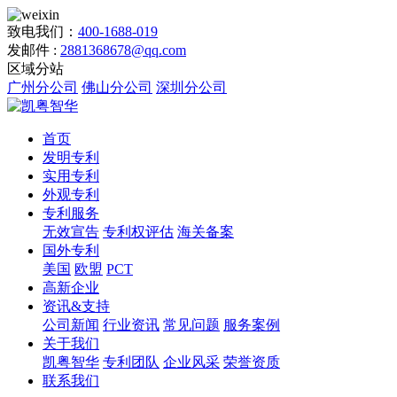
致电我们：
400-1688-019
发邮件 :
2881368678@qq.com
区域分站
广州分公司
佛山分公司
深圳分公司
首页
发明专利
实用专利
外观专利
专利服务
无效宣告
专利权评估
海关备案
国外专利
美国
欧盟
PCT
高新企业
资讯&支持
公司新闻
行业资讯
常见问题
服务案例
关于我们
凯粤智华
专利团队
企业风采
荣誉资质
联系我们