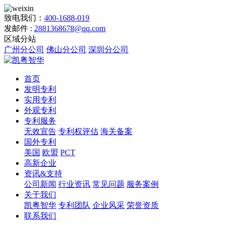
致电我们：
400-1688-019
发邮件 :
2881368678@qq.com
区域分站
广州分公司
佛山分公司
深圳分公司
首页
发明专利
实用专利
外观专利
专利服务
无效宣告
专利权评估
海关备案
国外专利
美国
欧盟
PCT
高新企业
资讯&支持
公司新闻
行业资讯
常见问题
服务案例
关于我们
凯粤智华
专利团队
企业风采
荣誉资质
联系我们