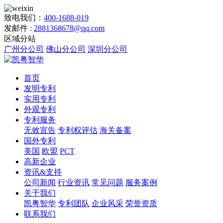
致电我们：
400-1688-019
发邮件 :
2881368678@qq.com
区域分站
广州分公司
佛山分公司
深圳分公司
首页
发明专利
实用专利
外观专利
专利服务
无效宣告
专利权评估
海关备案
国外专利
美国
欧盟
PCT
高新企业
资讯&支持
公司新闻
行业资讯
常见问题
服务案例
关于我们
凯粤智华
专利团队
企业风采
荣誉资质
联系我们