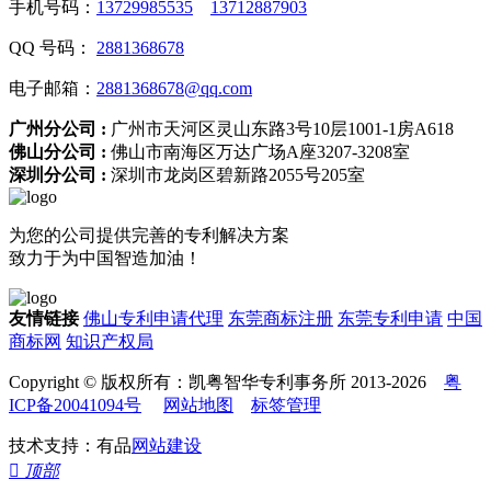
手机号码：
13729985535
13712887903
QQ 号码：
2881368678
电子邮箱：
2881368678@qq.com
广州分公司 :
广州市天河区灵山东路3号10层1001-1房A618
佛山分公司 :
佛山市南海区万达广场A座3207-3208室
深圳分公司 :
深圳市龙岗区碧新路2055号205室
为您的公司提供完善的专利解决方案
致力于为中国智造加油！
友情链接
佛山专利申请代理
东莞商标注册
东莞专利申请
中国
商标网
知识产权局
Copyright © 版权所有：凯粤智华专利事务所 2013-2026
粤
ICP备20041094号
网站地图
标签管理
技术支持：有品
网站建设

顶部