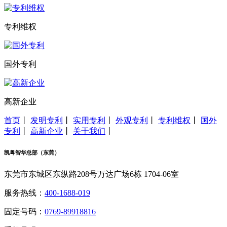
专利维权
国外专利
高新企业
首页
丨
发明专利
丨
实用专利
丨
外观专利
丨
专利维权
丨
国外
专利
丨
高新企业
丨
关于我们
丨
凯粤智华总部（东莞）
东莞市东城区东纵路208号万达广场6栋 1704-06室
服务热线：
400-1688-019
固定号码：
0769-89918816