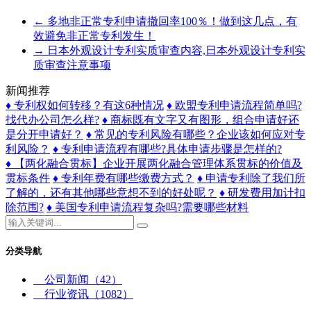
←
多地非正常专利申请撤回率100％！做到这几点，有
效避免非正常专利发生！
→
日本外观设计专利实质审查内容,日本外观设计专利实
质审查注意事项
新闻推荐
♦ 专利权如何转移？有这6种情况
♦ 欧盟专利申请流程简单吗?
找代办公司怎么样?
♦ 商标既有文字又有图形，组合申请好还
是分开申请好？
♦ 常见的专利风险有哪些？企业该如何应对专
利风险？
♦ 专利申请流程有哪些?具体申请步骤是怎样的?
♦ 【两化融合贯标】企业开展两化融合管理体系贯标的价值及
贯标条件
♦ 专利年费有哪些缴费方式？
♦ 申请专利除了我们所
了解的，还有其他哪些意想不到的好处呢？
♦ 研发费用加计扣
除范围?
♦ 美国专利申请流程复杂吗?需要哪些材料
分类导航
公司新闻
（42）
行业资讯
（1082）