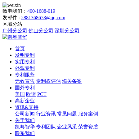
致电我们：
400-1688-019
发邮件 :
2881368678@qq.com
区域分站
广州分公司
佛山分公司
深圳分公司
首页
发明专利
实用专利
外观专利
专利服务
无效宣告
专利权评估
海关备案
国外专利
美国
欧盟
PCT
高新企业
资讯&支持
公司新闻
行业资讯
常见问题
服务案例
关于我们
凯粤智华
专利团队
企业风采
荣誉资质
联系我们