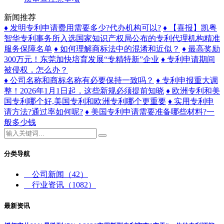
新闻推荐
♦ 发明专利申请费用需要多少?代办机构可以?
♦ 【喜报】凯粤
智华专利事务所入选国家知识产权局公布的专利代理机构精准
服务保障名单
♦ 如何理解商标法中的混淆和近似？
♦ 最高奖励
300万元！东莞加快培育发展“专精特新”企业
♦ 专利申请期间
被侵权，怎么办？
♦ 公司名称和商标名称有必要保持一致吗？
♦ 专利申报重大调
整！2026年1月1日起，这些新规必须提前知晓
♦ 欧洲专利和美
国专利哪个好,美国专利和欧洲专利哪个更重要
♦ 实用专利申
请方法?通过率如何呢?
♦ 美国专利申请需要准备哪些材料?一
般多少钱
分类导航
公司新闻
（42）
行业资讯
（1082）
最新资讯