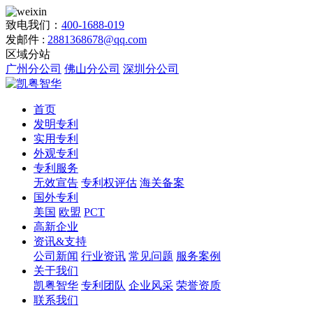
致电我们：
400-1688-019
发邮件 :
2881368678@qq.com
区域分站
广州分公司
佛山分公司
深圳分公司
首页
发明专利
实用专利
外观专利
专利服务
无效宣告
专利权评估
海关备案
国外专利
美国
欧盟
PCT
高新企业
资讯&支持
公司新闻
行业资讯
常见问题
服务案例
关于我们
凯粤智华
专利团队
企业风采
荣誉资质
联系我们