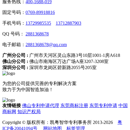
服务热线：
400-1688-019
固定号码：
0769-89918816
手机号码：
13729985535
13712887903
QQ 号码：
2881368678
电子邮箱：
2881368678@qq.com
广州分公司 :
广州市天河区灵山东路3号10层1001-1房A618
佛山分公司 :
佛山市南海区万达广场A座3207-3208室
深圳分公司 :
深圳市龙岗区碧新路2055号205室
为您的公司提供完善的专利解决方案
致力于为中国智造加油！
友情链接
佛山专利申请代理
东莞商标注册
东莞专利申请
中国
商标网
知识产权局
Copyright © 版权所有：凯粤智华专利事务所 2013-2026
粤
ICP备20041094号
网站地图
标签管理