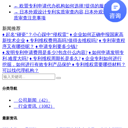
←
欧盟专利申请代办机构如何选择?提供的服务有哪些
→
日本外观设计专利实质审查内容,日本外观设计专利实
质审查注意事项
新闻推荐
♦ 起名“碰瓷”？小心踩中“侵权雷”
♦ 企业如何正确申报国家高
新技术企业
♦ 专利维权费用高吗?值得去维权吗?
♦ 专利审查程
序又有哪些呢？
♦ 申请专利要多少钱?
♦ 发明专利申请费用是多少?包含什么内容?
♦ 如何申请发明专
利,难度大吗?
♦ 专利维权周期长是多久?
♦ 企业专利如何进行
挖掘，如何进行有效专利产品保护
♦ 专利维权需要哪些材料？
可以找代理机构？
分类导航
公司新闻
（42）
行业资讯
（1082）
最新资讯