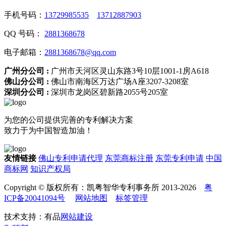
手机号码：
13729985535
13712887903
QQ 号码：
2881368678
电子邮箱：
2881368678@qq.com
广州分公司 :
广州市天河区灵山东路3号10层1001-1房A618
佛山分公司 :
佛山市南海区万达广场A座3207-3208室
深圳分公司 :
深圳市龙岗区碧新路2055号205室
为您的公司提供完善的专利解决方案
致力于为中国智造加油！
友情链接
佛山专利申请代理
东莞商标注册
东莞专利申请
中国
商标网
知识产权局
Copyright © 版权所有：凯粤智华专利事务所 2013-2026
粤
ICP备20041094号
网站地图
标签管理
技术支持：有品
网站建设