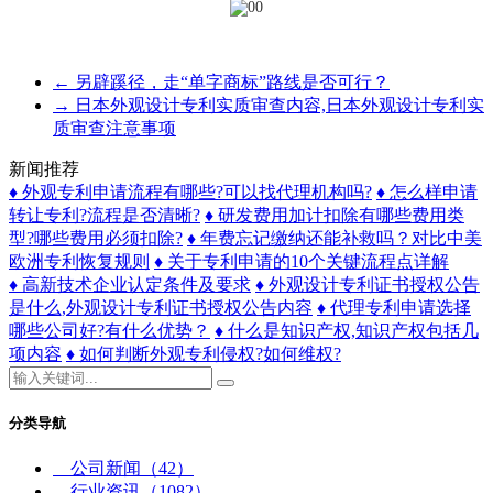
←
另辟蹊径，走“单字商标”路线是否可行？
→
日本外观设计专利实质审查内容,日本外观设计专利实
质审查注意事项
新闻推荐
♦ 外观专利申请流程有哪些?可以找代理机构吗?
♦ 怎么样申请
转让专利?流程是否清晰?
♦ 研发费用加计扣除有哪些费用类
型?哪些费用必须扣除?
♦ 年费忘记缴纳还能补救吗？对比中美
欧洲专利恢复规则
♦ 关于专利申请的10个关键流程点详解
♦ 高新技术企业认定条件及要求
♦ 外观设计专利证书授权公告
是什么,外观设计专利证书授权公告内容
♦ 代理专利申请选择
哪些公司好?有什么优势？
♦ 什么是知识产权,知识产权包括几
项内容
♦ 如何判断外观专利侵权?如何维权?
分类导航
公司新闻
（42）
行业资讯
（1082）