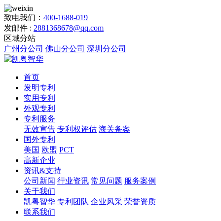
致电我们：
400-1688-019
发邮件 :
2881368678@qq.com
区域分站
广州分公司
佛山分公司
深圳分公司
首页
发明专利
实用专利
外观专利
专利服务
无效宣告
专利权评估
海关备案
国外专利
美国
欧盟
PCT
高新企业
资讯&支持
公司新闻
行业资讯
常见问题
服务案例
关于我们
凯粤智华
专利团队
企业风采
荣誉资质
联系我们