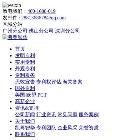
致电我们：
400-1688-019
发邮件 :
2881368678@qq.com
区域分站
广州分公司
佛山分公司
深圳分公司
首页
发明专利
实用专利
外观专利
专利服务
无效宣告
专利权评估
海关备案
国外专利
美国
欧盟
PCT
高新企业
资讯&支持
公司新闻
行业资讯
常见问题
服务案例
关于我们
凯粤智华
专利团队
企业风采
荣誉资质
联系我们