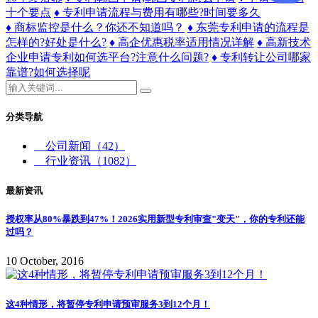
十个要点
♦ 专利申请流程与费用有哪些?时间要多久
♦ 商标监控是什么？你还不知道吗？
♦ 东莞专利申请的流程是
怎样的?好处是什么?
♦ 高企优惠税率适用情况详解
♦ 高新技术
企业申请专利如何选平台?注意什么问题?
♦ 专利转让公司哪家
靠谱?如何选择呢
分类导航
公司新闻
（42）
行业资讯
（1082）
最新资讯
授权率从80%暴跌到47%！2026实用新型专利审查"变天"，你的专利还能
过吗？
10 October, 2016
这4种情形，将暂停专利申请预审服务3到12个月！