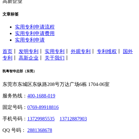
高新企业
文章标签
实用专利申请流程
实用专利申请费用
实用专利申请
首页
丨
发明专利
丨
实用专利
丨
外观专利
丨
专利维权
丨
国外
专利
丨
高新企业
丨
关于我们
丨
凯粤智华总部（东莞）
东莞市东城区东纵路208号万达广场6栋 1704-06室
服务热线：
400-1688-019
固定号码：
0769-89918816
手机号码：
13729985535
13712887903
QQ 号码：
2881368678