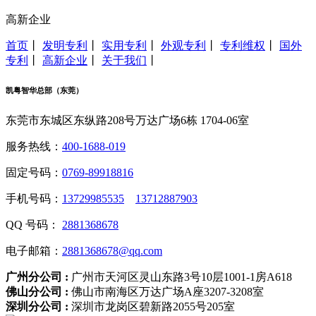
高新企业
首页
丨
发明专利
丨
实用专利
丨
外观专利
丨
专利维权
丨
国外
专利
丨
高新企业
丨
关于我们
丨
凯粤智华总部（东莞）
东莞市东城区东纵路208号万达广场6栋 1704-06室
服务热线：
400-1688-019
固定号码：
0769-89918816
手机号码：
13729985535
13712887903
QQ 号码：
2881368678
电子邮箱：
2881368678@qq.com
广州分公司 :
广州市天河区灵山东路3号10层1001-1房A618
佛山分公司 :
佛山市南海区万达广场A座3207-3208室
深圳分公司 :
深圳市龙岗区碧新路2055号205室