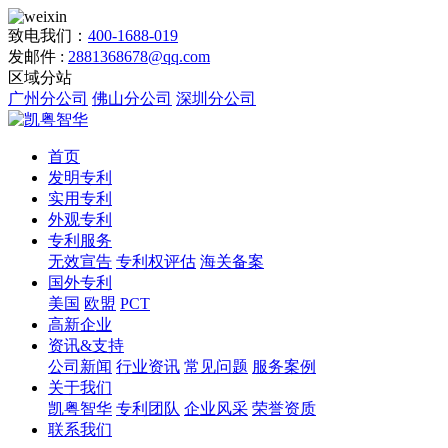
致电我们：
400-1688-019
发邮件 :
2881368678@qq.com
区域分站
广州分公司
佛山分公司
深圳分公司
首页
发明专利
实用专利
外观专利
专利服务
无效宣告
专利权评估
海关备案
国外专利
美国
欧盟
PCT
高新企业
资讯&支持
公司新闻
行业资讯
常见问题
服务案例
关于我们
凯粤智华
专利团队
企业风采
荣誉资质
联系我们