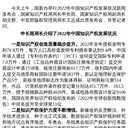
今天上午，国新办举行2022年中国知识产权发展状况新闻
发布会，国家知识产权局局长申长雨、国家知识产权局副局长
胡文辉、中宣部版权管理局局长王志成出席发布会，并答记者
问。
申长雨局长介绍了2022年中国知识产权发展状况
一是知识产权创造质量稳步提升。
2022年全年授权发明专
利79.8万件，每万人口高价值发明专利拥有量达到9.4件。中国
申请人通过《专利合作条约》（PCT）途径提交国际专利申请
7.0万件，通过《工业品外观设计国际注册海牙协定》提交外
观设计申请2558项。核准注册商标617.7万件，收到国内申请
人提交马德里商标国际注册申请5827件。新认定地理标志保护
产品5个，新核准地理标志作为集体商标、证明商标注册514
件。作品、计算机软件著作权登记量分别达451.7万件、183.5
万件。授予植物新品种权4026件。集成电路布图设计发证9106
件。我国在世界知识产权组织发布的《2022年全球创新指数报
告》中排名提升至全球第11位。
二是知识产权保护力度不断增强。
新修改的反垄断法、科
学技术进步法、种子法正式实施。数据知识产权保护规则研究
和地方试点有序推进。冬奥会、冬残奥会知识产权保护任务圆