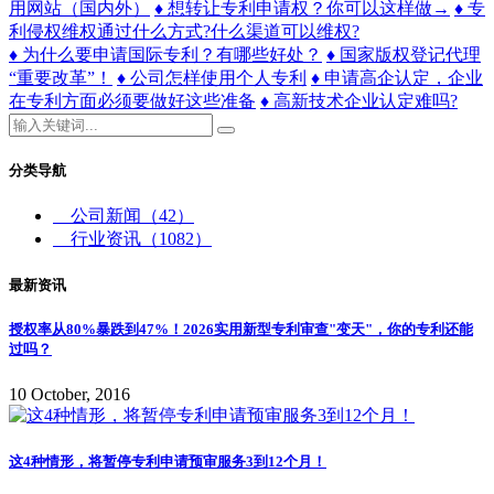
用网站（国内外）
♦ 想转让专利申请权？你可以这样做→
♦ 专
利侵权维权通过什么方式?什么渠道可以维权?
♦ 为什么要申请国际专利？有哪些好处？
♦ 国家版权登记代理
“重要改革”！
♦ 公司怎样使用个人专利
♦ 申请高企认定，企业
在专利方面必须要做好这些准备
♦ 高新技术企业认定难吗?
分类导航
公司新闻
（42）
行业资讯
（1082）
最新资讯
授权率从80%暴跌到47%！2026实用新型专利审查"变天"，你的专利还能
过吗？
10 October, 2016
这4种情形，将暂停专利申请预审服务3到12个月！