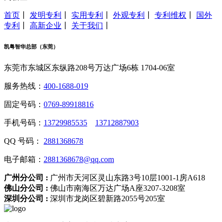
首页
丨
发明专利
丨
实用专利
丨
外观专利
丨
专利维权
丨
国外
专利
丨
高新企业
丨
关于我们
丨
凯粤智华总部（东莞）
东莞市东城区东纵路208号万达广场6栋 1704-06室
服务热线：
400-1688-019
固定号码：
0769-89918816
手机号码：
13729985535
13712887903
QQ 号码：
2881368678
电子邮箱：
2881368678@qq.com
广州分公司 :
广州市天河区灵山东路3号10层1001-1房A618
佛山分公司 :
佛山市南海区万达广场A座3207-3208室
深圳分公司 :
深圳市龙岗区碧新路2055号205室