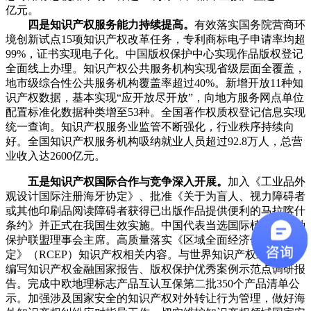
亿元。
四是知识产权服务能力持续提高。
有效落实国务院营商环
境创新试点15项知识产权改革任务，专利商标电子申请率均超
99%，证书实现电子化。中国版权保护中心实现作品版权登记
全面线上办理。知识产权公共服务机构实现省级层面全覆盖，
地市级综合性公共服务机构覆盖率超过40%。新增开放11种知
识产权数据，基本实现“应开放尽开放”，向地方服务网点单位
配置标准化数据种类增至53种。全国著作权质权登记信息实现
统一查询。知识产权服务业监管不断强化，行业秩序持续向
好。全国知识产权服务机构吸纳就业人员超过92.8万人，总营
业收入达2600亿元。
五是知识产权国际合作与竞争深入开展。
加入《工业品外
观设计国际注册海牙协定》、批准《关于为盲人、视力障碍者
或其他印刷品阅读障碍者获得已出版作品提供便利的马拉喀什
条约》并正式在我国生效实施。中国代表当选国际植物新品种
保护联盟理事会主席。高质量落实《区域全面经济伙伴关系协
定》（RCEP）知识产权相关内容。与世界知识产权组织联合
编写知识产权金融国家报告、版权保护优秀案例示范点调研报
告。完成中欧地理标志产品互认互保第二批350个产品清单公
示。加强涉及国家安全的知识产权对外转让行为管理，做好海