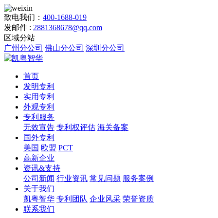
致电我们：
400-1688-019
发邮件 :
2881368678@qq.com
区域分站
广州分公司
佛山分公司
深圳分公司
首页
发明专利
实用专利
外观专利
专利服务
无效宣告
专利权评估
海关备案
国外专利
美国
欧盟
PCT
高新企业
资讯&支持
公司新闻
行业资讯
常见问题
服务案例
关于我们
凯粤智华
专利团队
企业风采
荣誉资质
联系我们