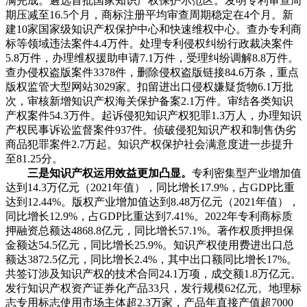
满完成。遴选首批国家知识产权保护示范区。发明专利审查周
期压减至16.5个月，商标注册平均审查周期稳定在4个月。新
建10家国家级知识产权保护中心和快速维权中心。查办专利商
标等领域违法案件4.4万件。处理专利侵权纠纷行政裁决案件
5.8万件，办理维权援助申请7.1万件，受理纠纷调解8.8万件。
查办侵权盗版案件3378件，删除侵权盗版链接84.6万条，重点
版权监管大型网站3029家。扣留进出口侵权嫌疑货物6.1万批
次，审核新增知识产权海关保护备案2.1万件。审结各类知识
产权案件54.3万件。起诉侵犯知识产权犯罪1.3万人，办理知识
产权民事诉讼监督案件937件。侦破侵犯知识产权和制售伪劣
商品犯罪案件2.7万起。知识产权保护社会满意度进一步提升
至81.25分。
三是知识产权运用效益更加凸显。
专利密集型产业增加值
达到14.3万亿元（2021年值），同比增长17.9%，占GDP比重
达到12.44%。版权产业增加值达到8.48万亿元（2021年值），
同比增长12.9%，占GDP比重达到7.41%。2022年专利商标质
押融资总额达4868.8亿元，同比增长57.1%。著作权质押担保
金额达54.5亿元，同比增长25.9%。知识产权使用费进出口总
额达3872.5亿元，同比增长2.4%，其中出口额同比增长17%。
共签订涉及知识产权的技术合同24.1万项，成交额1.8万亿元。
发行知识产权资产证券化产品33只，发行规模62亿元。地理标
志专用标志使用市场主体超2.3万家，产品年直接产值超7000