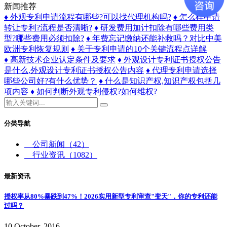
新闻推荐
♦ 外观专利申请流程有哪些?可以找代理机构吗?
♦ 怎么样申请
转让专利?流程是否清晰?
♦ 研发费用加计扣除有哪些费用类
型?哪些费用必须扣除?
♦ 年费忘记缴纳还能补救吗？对比中美
欧洲专利恢复规则
♦ 关于专利申请的10个关键流程点详解
♦ 高新技术企业认定条件及要求
♦ 外观设计专利证书授权公告
是什么,外观设计专利证书授权公告内容
♦ 代理专利申请选择
哪些公司好?有什么优势？
♦ 什么是知识产权,知识产权包括几
项内容
♦ 如何判断外观专利侵权?如何维权?
分类导航
公司新闻
（42）
行业资讯
（1082）
最新资讯
授权率从80%暴跌到47%！2026实用新型专利审查"变天"，你的专利还能
过吗？
10 October, 2016