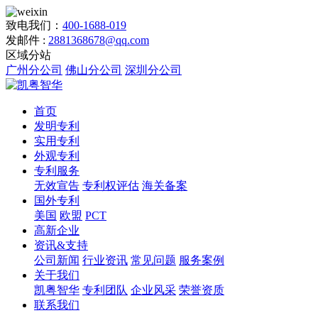
致电我们：
400-1688-019
发邮件 :
2881368678@qq.com
区域分站
广州分公司
佛山分公司
深圳分公司
首页
发明专利
实用专利
外观专利
专利服务
无效宣告
专利权评估
海关备案
国外专利
美国
欧盟
PCT
高新企业
资讯&支持
公司新闻
行业资讯
常见问题
服务案例
关于我们
凯粤智华
专利团队
企业风采
荣誉资质
联系我们