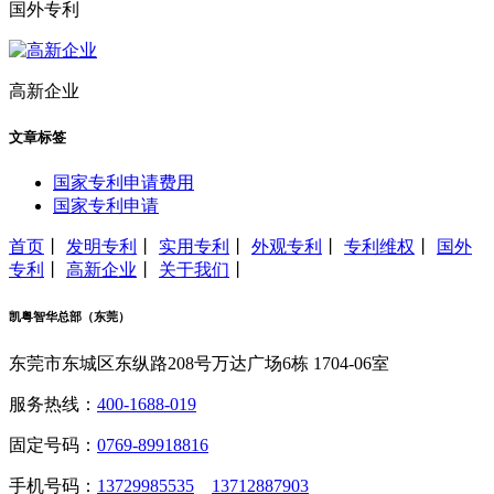
国外专利
高新企业
文章标签
国家专利申请费用
国家专利申请
首页
丨
发明专利
丨
实用专利
丨
外观专利
丨
专利维权
丨
国外
专利
丨
高新企业
丨
关于我们
丨
凯粤智华总部（东莞）
东莞市东城区东纵路208号万达广场6栋 1704-06室
服务热线：
400-1688-019
固定号码：
0769-89918816
手机号码：
13729985535
13712887903