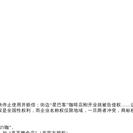
判决停止使用并赔偿；街边“星巴客”咖啡店刚开业就被告侵权…
权是全国性权利，而企业名称权仅限地域，一旦两者冲突，商标权
雪の咖”。