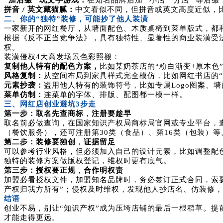
“加后缀” 玩文字游戏：
在知名品牌后加 “小店”“分店” 等后
拼音 / 英文藏猫腻：
中文看似不同，但拼音或英文高度近似，比如 “蜜雪冰
二、你的“独特”装修，可能抄了他人装潢
一家新开的网红餐厅，从墙面配色、木质桌椅到菜单版式，都和
根据《反不正当竞争法》，具有独特性、显著性的商业装潢受法
权。
装潢侵权4大高发场景色彩照搬：
复制他人特有的配色方案，
比如某奶茶店的“粉白渐变+原木色
风格复制：
从空间布局到家具样式完全模仿，比如网红书店的“
元素抄袭：
盗用他人特有的装饰符号，比如专属Logo图案、
菜单仿制：
连菜单的字体、排版、配图都一模一样。
三、网红店创业避坑3步走
第一步：取名先查商标
，
注册要趁早
取名前必做查询，在国家知识产权局商标局官网或专业平台，
（餐饮服务），还可注册第30类（食品）、第16类（包装）等
第二步：装修要独创
，
证据留足
可以参考行业风格，但必须加入自己的设计元素，比如调整配色
独特的装修方案做版权登记，维权时更有底气。
第三步：授权要正规
，
合作明权责
加盟必看授权文件，加盟知名品牌时，务必签订正式合同，索要
产权归我方所有”；侵权及时维权，发现他人抄店名、仿装修
结语
创业不易，别让“知识产权”成为压垮店铺的最后一根稻草。提
才能走得更远。