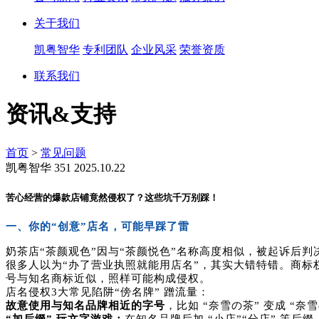
关于我们
凯粤智华
专利团队
企业风采
荣誉资质
联系我们
资讯&支持
首页
>
常见问题
凯粤智华
351
2025.10.22
苦心经营的爆款店铺竟然侵权了？这些坑千万别踩！
一、你的“创意”店名，可能早踩了雷
奶茶店“茶颜观色”因与“茶颜悦色”名称高度相似，被起诉后
很多人以为“办了营业执照就能用店名”，其实大错特错。商标
号与知名商标近似，照样可能构成侵权。
店名侵权3大常见陷阱“傍名牌” 蹭流量：
故意使用与知名品牌相近的字号
，比如 “奈雪の茶” 变成 “奈