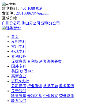
致电我们：
400-1688-019
发邮件 :
2881368678@qq.com
区域分站
广州分公司
佛山分公司
深圳分公司
首页
发明专利
实用专利
外观专利
专利服务
无效宣告
专利权评估
海关备案
国外专利
美国
欧盟
PCT
高新企业
资讯&支持
公司新闻
行业资讯
常见问题
服务案例
关于我们
凯粤智华
专利团队
企业风采
荣誉资质
联系我们