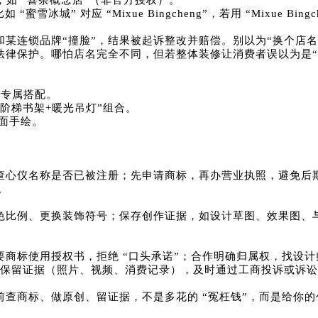
缀，如 “喜茶概念店”（非官方授权）。
城” 对应 “Mixue Bingcheng”，若用 “Mixue Bing
某连锁品牌“撞脸”，结果被起诉整改并赔偿。别以为“换个店名
律保护。哪怕店名完全不同，但若整体装修让消费者误以为是“分
”专属搭配。
阶梯书架+暖光吊灯”组合。
墙面手绘。
查心仪名称是否已被注册；先申请商标，再办营业执照，避免后期
。
比例、更换装饰符号；保存创作证据，如设计草图、效果图、与
商标使用授权书，拒绝 “口头承诺”；合作明确归属权，找设计
，保留证据（照片、视频、消费记录），及时通过工商投诉或诉
前查商标、做原创、留证据，不是多花的 “冤枉钱”，而是给你