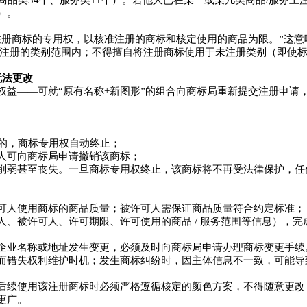
品类34个、服务类11个）。若他人已在某一或某几类商品/服务上
）。
注册商标的专用权，以核准注册的商标和核定使用的商品为限。”这意
注册的类别范围内；不得擅自将注册商标使用于未注册类别（即使标
无法更改
权益——可就“原有名称+新图形”的组合向商标局重新提交注册申请
续的，商标专用权自动终止；
人可向商标局申请撤销该商标；
削弱甚至丧失。一旦商标专用权终止，该商标将不再受法律保护，任
可人使用商标的商品质量；被许可人需保证商品质量符合约定标准；
、被许可人、许可期限、许可使用的商品 / 服务范围等信息），
企业名称或地址发生变更，必须及时向商标局申请办理商标变更手续
而错失权利维护时机；发生商标纠纷时，因主体信息不一致，可能导
后续使用该注册商标时必须严格遵循核定的颜色方案，不得随意更改
更广。