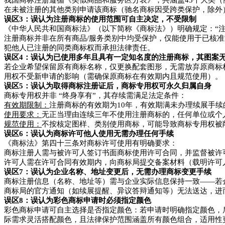
我国商标注册遵循《类似商品和服务区分表》，共涵盖45个大类（商
在未被注册的其他类别申请该商标（驰名商标因受跨类保护，除外
误区3：误认为注册商标的使用范围可自主决定，不受限制
《中华人民共和国商标法》（以下简称《商标法》）明确规定：“
注册商标并非在所有商品/服务类别中均受保护，仅能使用于已核准
犯他人已注册的同类商标权而承担法律责任。
误区4：误认为已使用多年且具有一定知名度的注册商标，其图案
若企业希望保留原有商标名称，仅更换配套图形，无需放弃原商标
用权不受新申请的影响（需确保原商标在有效期内且规范使用）。
误区5：误认为取得商标注册证后，商标专用权可永久归属自身
商标专用权并非 “终身享有”，其存续需满足法定条件：
有效期限制：
注册商标的有效期为10年，有效期满未办理续展手
使用要求：
无正当理由连续三年不使用注册商标的，任何单位或个
规范使用：
不按核定图样、类别使用商标，可能导致商标专用权被
误区6：误认为商标许可他人使用无需办理任何手续
《商标法》第四十三条对商标许可使用有明确要求：
商标注册人需与被许可人签订书面商标使用许可合同，并监督被许
许可人需在许可合同有效期内，向商标局提交备案材料（载明许可人
误区7：误认为企业名称、地址变更后，无需办理商标变更手续
商标注册信息（名称、地址等）需与企业实际信息保持一致——若
商标局的官方通知（如续展提醒、异议答辩通知等）无法送达，进
误区8：误认为彩色商标申请时必须指定颜色
彩色商标申请可自主选择是否指定颜色：若申请时明确指定颜色，
际需求灵活搭配颜色，且法律保护范围涵盖所有颜色组合，适用性