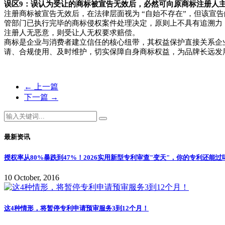
误区9：误认为受让的商标被宣告无效后，必然可向原商标注册人
注册商标被宣告无效后，在法律层面视为 “自始不存在”，但该宣
管部门已执行完毕的商标侵权案件处理决定，原则上不具有追溯力
注册人无恶意，则受让人无权要求赔偿。
商标是企业与消费者建立信任的核心纽带，其权益保护直接关系企
请、合规使用、及时维护，切实保障自身商标权益，为品牌长远发
←
上一篇
下一篇
→
最新资讯
授权率从80%暴跌到47%！2026实用新型专利审查"变天"，你的专利还能过
10 October, 2016
这4种情形，将暂停专利申请预审服务3到12个月！