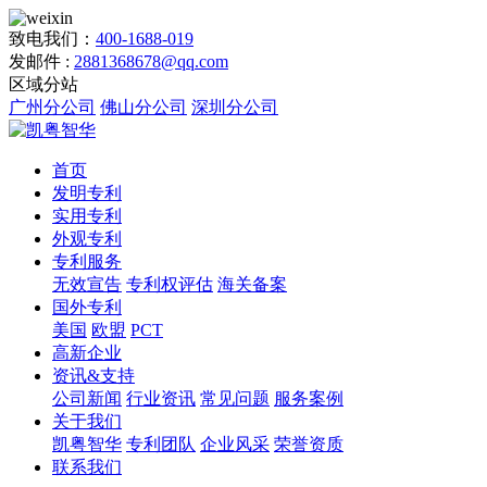
致电我们：
400-1688-019
发邮件 :
2881368678@qq.com
区域分站
广州分公司
佛山分公司
深圳分公司
首页
发明专利
实用专利
外观专利
专利服务
无效宣告
专利权评估
海关备案
国外专利
美国
欧盟
PCT
高新企业
资讯&支持
公司新闻
行业资讯
常见问题
服务案例
关于我们
凯粤智华
专利团队
企业风采
荣誉资质
联系我们