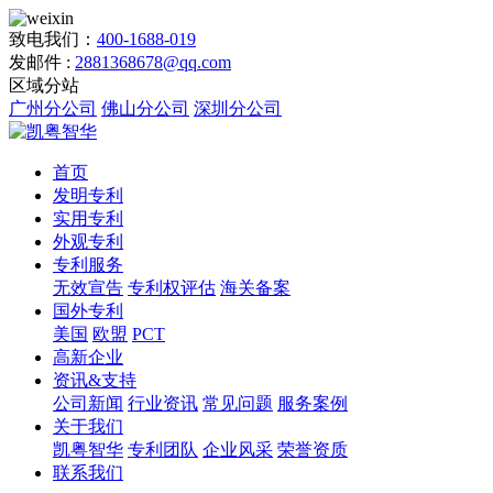
致电我们：
400-1688-019
发邮件 :
2881368678@qq.com
区域分站
广州分公司
佛山分公司
深圳分公司
首页
发明专利
实用专利
外观专利
专利服务
无效宣告
专利权评估
海关备案
国外专利
美国
欧盟
PCT
高新企业
资讯&支持
公司新闻
行业资讯
常见问题
服务案例
关于我们
凯粤智华
专利团队
企业风采
荣誉资质
联系我们