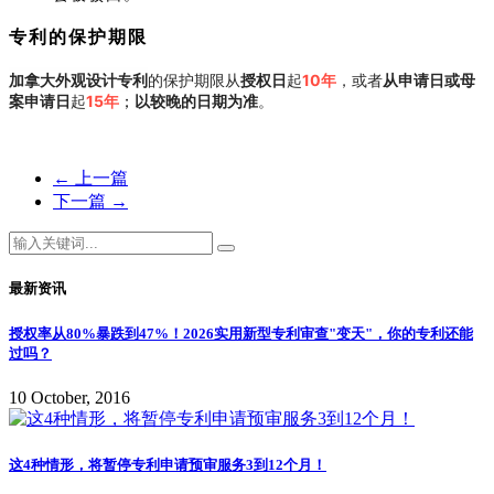
专利的保护期限
加拿大外观设计专利
的保护期限从
授权日
起
10年
，或者
从申请日或母
案申请日
起
15年
；
以较晚的日期为准
。
←
上一篇
下一篇
→
最新资讯
授权率从80%暴跌到47%！2026实用新型专利审查"变天"，你的专利还能
过吗？
10 October, 2016
这4种情形，将暂停专利申请预审服务3到12个月！