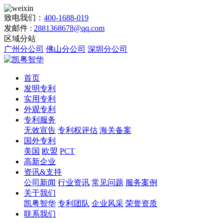
致电我们：
400-1688-019
发邮件 :
2881368678@qq.com
区域分站
广州分公司
佛山分公司
深圳分公司
首页
发明专利
实用专利
外观专利
专利服务
无效宣告
专利权评估
海关备案
国外专利
美国
欧盟
PCT
高新企业
资讯&支持
公司新闻
行业资讯
常见问题
服务案例
关于我们
凯粤智华
专利团队
企业风采
荣誉资质
联系我们