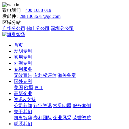
致电我们：
400-1688-019
发邮件 :
2881368678@qq.com
区域分站
广州分公司
佛山分公司
深圳分公司
首页
发明专利
实用专利
外观专利
专利服务
无效宣告
专利权评估
海关备案
国外专利
美国
欧盟
PCT
高新企业
资讯&支持
公司新闻
行业资讯
常见问题
服务案例
关于我们
凯粤智华
专利团队
企业风采
荣誉资质
联系我们