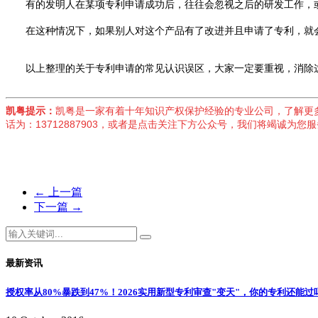
有的发明人在某项专利申请成功后，往往会忽视之后的研发工作，或
在这种情况下，如果别人对这个产品有了改进并且申请了专利，就会
以上整理的关于专利申请的常见认识误区，大家一定要重视，消除这
凯粤提示：
凯粤是一家有着十年知识产权保护经验的专业公司，了解更
话为：13712887903，或者是点击关注下方公众号，我们将竭诚为您
←
上一篇
下一篇
→
最新资讯
授权率从80%暴跌到47%！2026实用新型专利审查"变天"，你的专利还能过