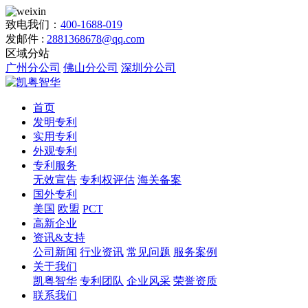
致电我们：
400-1688-019
发邮件 :
2881368678@qq.com
区域分站
广州分公司
佛山分公司
深圳分公司
首页
发明专利
实用专利
外观专利
专利服务
无效宣告
专利权评估
海关备案
国外专利
美国
欧盟
PCT
高新企业
资讯&支持
公司新闻
行业资讯
常见问题
服务案例
关于我们
凯粤智华
专利团队
企业风采
荣誉资质
联系我们