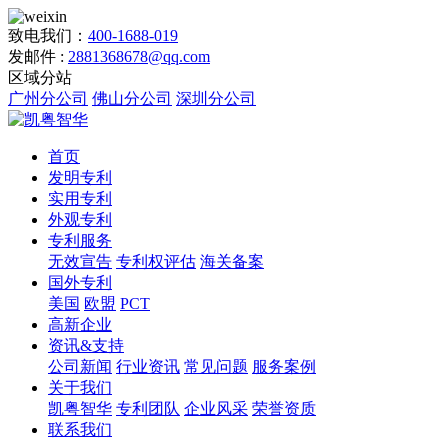
致电我们：
400-1688-019
发邮件 :
2881368678@qq.com
区域分站
广州分公司
佛山分公司
深圳分公司
首页
发明专利
实用专利
外观专利
专利服务
无效宣告
专利权评估
海关备案
国外专利
美国
欧盟
PCT
高新企业
资讯&支持
公司新闻
行业资讯
常见问题
服务案例
关于我们
凯粤智华
专利团队
企业风采
荣誉资质
联系我们