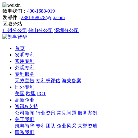
致电我们：
400-1688-019
发邮件 :
2881368678@qq.com
区域分站
广州分公司
佛山分公司
深圳分公司
首页
发明专利
实用专利
外观专利
专利服务
无效宣告
专利权评估
海关备案
国外专利
美国
欧盟
PCT
高新企业
资讯&支持
公司新闻
行业资讯
常见问题
服务案例
关于我们
凯粤智华
专利团队
企业风采
荣誉资质
联系我们