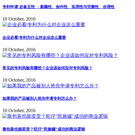
专利申请'必备五性'：新颖性、创作性、实用性与完整性、合理性
10 October, 2016
企业必看|专利为什么对企业这么重要
10 October, 2016
常见的专利风险有哪些？企业该如何应对专利风险？
10 October, 2016
如果我的产品被别人抢先申请专利怎么办？
10 October, 2016
靠包装也能卖货？旺仔“民族罐”成功的商业逻辑