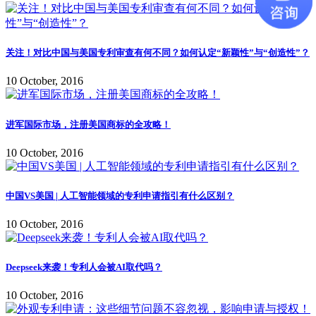
关注！对比中国与美国专利审查有何不同？如何认定“新颖性”与“创造性”？
10 October, 2016
进军国际市场，注册美国商标的全攻略！
10 October, 2016
中国VS美国 | 人工智能领域的专利申请指引有什么区别？
10 October, 2016
Deepseek来袭！专利人会被AI取代吗？
10 October, 2016