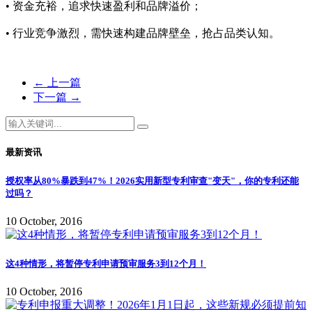
• 资金充裕，追求快速盈利和品牌溢价；
• 行业竞争激烈，需快速构建品牌壁垒，抢占品类认知。
←
上一篇
下一篇
→
最新资讯
授权率从80%暴跌到47%！2026实用新型专利审查"变天"，你的专利还能
过吗？
10 October, 2016
这4种情形，将暂停专利申请预审服务3到12个月！
10 October, 2016