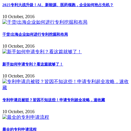
2025专利大战升级！AI、新能源、医药领跑，企业如何抢占先机？
10 October, 2016
干货|出海企业如何进行专利挖掘和布局
10 October, 2016
新手如何申请专利？看这篇就够了！
10 October, 2016
专利申请总被驳？皆因不知这些！申请专利超全攻略，速收藏
10 October, 2016
最全的专利申请流程