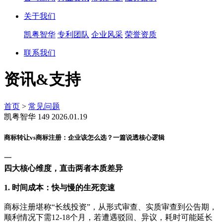
关于我们
凯粤智华
专利团队
企业风采
荣誉资质
联系我们
资讯&支持
首页
>
常见问题
凯粤智华
149
2026.01.19
商标转让vs商标注册：企业该怎么选？一篇说透核心逻辑
一
四大核心维度，直击两者本质差异
1. 时间成本：快与慢的生死竞速
商标注册堪称“长线投资”，从形式审查、实质审查到公告期，
顺利情况下需12-18个月，若遭遇驳回、异议，耗时可能延长