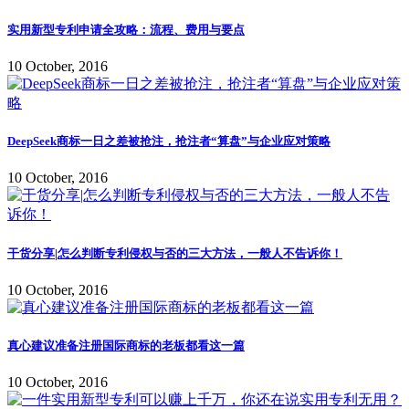
实用新型专利申请全攻略：流程、费用与要点
10 October, 2016
DeepSeek商标一日之差被抢注，抢注者“算盘”与企业应对策略
10 October, 2016
干货分享|怎么判断专利侵权与否的三大方法，一般人不告诉你！
10 October, 2016
真心建议准备注册国际商标的老板都看这一篇
10 October, 2016