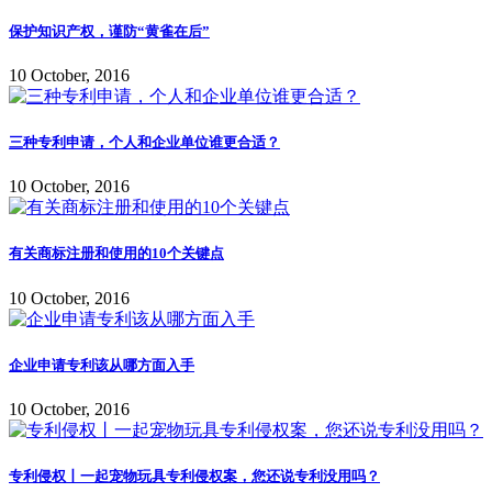
保护知识产权，谨防“黄雀在后”
10 October, 2016
三种专利申请，个人和企业单位谁更合适？
10 October, 2016
有关商标注册和使用的10个关键点
10 October, 2016
企业申请专利该从哪方面入手
10 October, 2016
专利侵权丨一起宠物玩具专利侵权案，您还说专利没用吗？