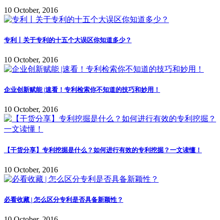
10 October, 2016
专利丨关于专利的十五个大误区你知道多少？
10 October, 2016
企业创新赋能 |速看！专利检索你不知道的技巧和妙用！
10 October, 2016
【干货分享】专利挖掘是什么？如何进行有效的专利挖掘？一文读懂！
10 October, 2016
必看收藏 | 怎么区分专利是否具备新颖性？
10 October, 2016