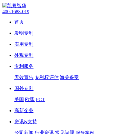
400-1688-019
首页
发明专利
实用专利
外观专利
专利服务
无效宣告
专利权评估
海关备案
国外专利
美国
欧盟
PCT
高新企业
资讯&支持
公司新闻
行业资讯
常见问题
服务案例