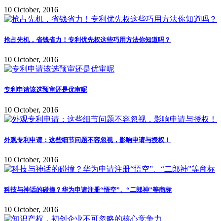
10 October, 2016
抢占先机，省钱省力！专利优先权这些巧用方法你知道吗？
10 October, 2016
专利申请该选预审还是优审呢
10 October, 2016
外观专利申请：这些细节问题不容忽视，影响申请与授权！
10 October, 2016
科技与神话的碰撞？华为申请注册“悟空”、“二郎神”等商标
10 October, 2016