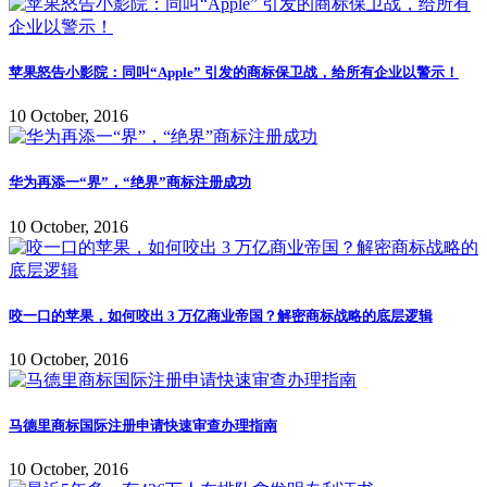
苹果怒告小影院：同叫“Apple” 引发的商标保卫战，给所有企业以警示！
10 October, 2016
华为再添一“界”，“绝界”商标注册成功
10 October, 2016
咬一口的苹果，如何咬出 3 万亿商业帝国？解密商标战略的底层逻辑
10 October, 2016
马德里商标国际注册申请快速审查办理指南
10 October, 2016