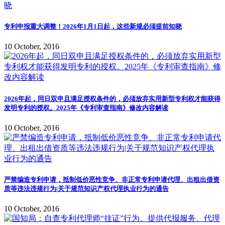
专利申报重大调整！2026年1月1日起，这些新规必须提前知晓
10 October, 2016
2026年起，同日双申且满足授权条件的，必须放弃实用新型专利权才能获得
发明专利的授权。2025年《专利审查指南》修改内容解读
10 October, 2016
严禁编造专利申请，抵制低价恶性竞争、非正常专利申请代理、出租出借资
质等违法违规行为|关于规范知识产权代理执业行为的通告
10 October, 2016