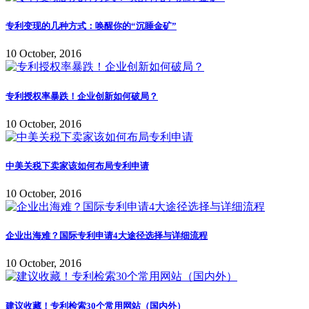
专利变现的几种方式：唤醒你的“沉睡金矿”
10 October, 2016
专利授权率暴跌！企业创新如何破局？
10 October, 2016
中美关税下卖家该如何布局专利申请
10 October, 2016
企业出海难？国际专利申请4大途径选择与详细流程
10 October, 2016
建议收藏！专利检索30个常用网站（国内外）