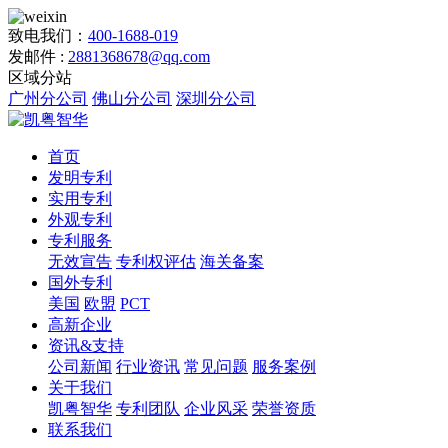
致电我们：
400-1688-019
发邮件 :
2881368678@qq.com
区域分站
广州分公司
佛山分公司
深圳分公司
首页
发明专利
实用专利
外观专利
专利服务
无效宣告
专利权评估
海关备案
国外专利
美国
欧盟
PCT
高新企业
资讯&支持
公司新闻
行业资讯
常见问题
服务案例
关于我们
凯粤智华
专利团队
企业风采
荣誉资质
联系我们