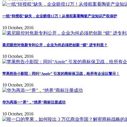
一纸“转授权”缺失，企业赔偿12万！从侵权案看陶瓷产业知识产权保护
10 October, 2016
索尼眼控对焦新专利公开，企业为何必须把创新 “锁” 进专利里？
10 October, 2016
苹果怒告小影院：同叫“Apple” 引发的商标保卫战，给所有企业以警示！
10 October, 2016
华为再添一“界”，“绝界”商标注册成功
10 October, 2016