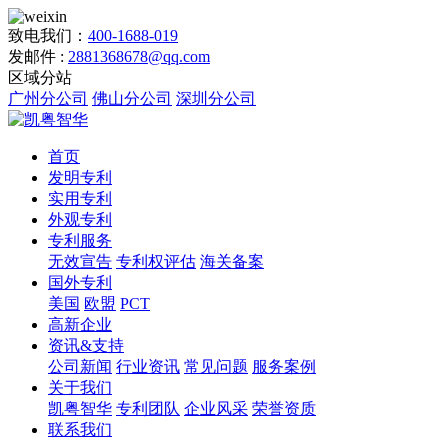
致电我们：
400-1688-019
发邮件 :
2881368678@qq.com
区域分站
广州分公司
佛山分公司
深圳分公司
首页
发明专利
实用专利
外观专利
专利服务
无效宣告
专利权评估
海关备案
国外专利
美国
欧盟
PCT
高新企业
资讯&支持
公司新闻
行业资讯
常见问题
服务案例
关于我们
凯粤智华
专利团队
企业风采
荣誉资质
联系我们