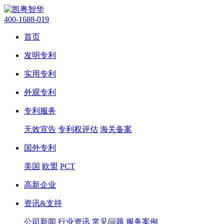
400-1688-019
首页
发明专利
实用专利
外观专利
专利服务
无效宣告
专利权评估
海关备案
国外专利
美国
欧盟
PCT
高新企业
资讯&支持
公司新闻
行业资讯
常见问题
服务案例