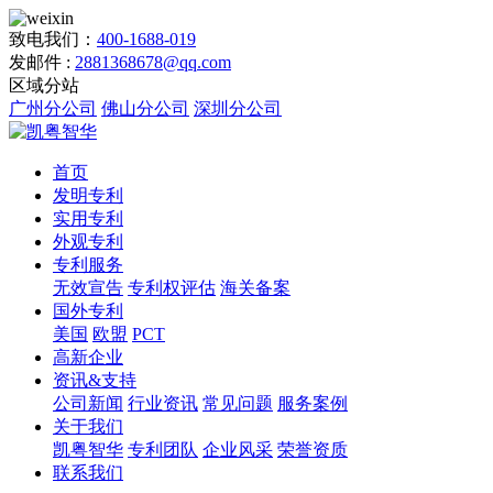
致电我们：
400-1688-019
发邮件 :
2881368678@qq.com
区域分站
广州分公司
佛山分公司
深圳分公司
首页
发明专利
实用专利
外观专利
专利服务
无效宣告
专利权评估
海关备案
国外专利
美国
欧盟
PCT
高新企业
资讯&支持
公司新闻
行业资讯
常见问题
服务案例
关于我们
凯粤智华
专利团队
企业风采
荣誉资质
联系我们