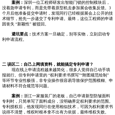
案例：
深圳一位工程师研发出智能门锁的控制模块后，
没着急申请专利，而是先带着原型机去参加展会收集反馈。3
个月后他准备提交申请时，发现同行已经根据展会上公开的技
术细节，抢先一步递交了专利申请。最终，这位工程师的申请
因丧失 “新颖性” 被驳回。
避坑要点：
技术方案一旦确定，别等实物，立刻启动专
利申请流程。
二 误区二：自己上网填资料，就能搞定专利申请？
现在线上申请流程越来越简化，很多人觉得自己动手填
报就行。但专利申请里的 “权利要求书撰写”“附图规范绘制”
等环节专业性极强，非专业操作很容易导致保护范围模糊、申
请材料不符合规范等问题。
案例：
浙江一家服装厂的老板，自己申请新型防皱面料
专利时，只简单写了面料成分，没明确界定权利要求的范围。
专利授权后，他发现同行在使用相似技术，可因为权利要求书
说得不清楚，维权时根本拿不出有力依据，最终维权失败。