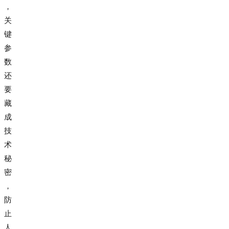
，
关
键
参
数
还
要
藏
成
技
术
秘
密
，
防
止
人