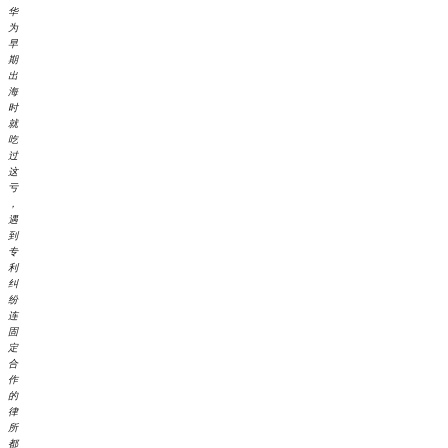
华
为
早
期
出
海
时
就
吃
过
这
亏
，
遇
到
专
利
纠
纷
连
固
定
合
作
的
律
所
都