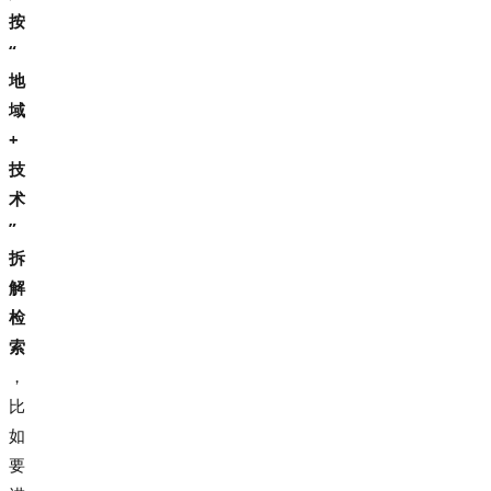
按
“
地
域
+
技
术
”
拆
解
检
索
，
比
如
要