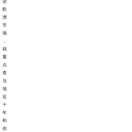
进
欧
洲
市
场
，
就
重
点
查
当
地
近
十
年
和
你