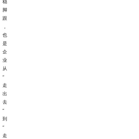
稳
脚
跟
，
也
是
企
业
从
“
走
出
去
”
到
“
走