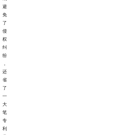
避
免
了
侵
权
纠
纷
，
还
省
了
一
大
笔
专
利