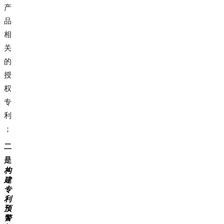
产
品
相
关
的
授
权
专
利
；
二
是
构
建
专
利
预
警