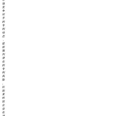
场
竞
争
对
手
的
专
利
动
态
，
提
前
预
判
潜
在
的
专
利
风
险
。
比
如
某
科
技
企
业
在
进