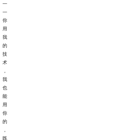
—
—
你
用
我
的
技
术
，
我
也
能
用
你
的
，
既