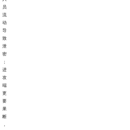
员
流
动
导
致
泄
密
；
进
攻
端
更
要
果
断
，