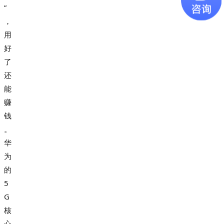
”
，
用
好
了
还
能
赚
钱
。
华
为
的
5
G
核
心