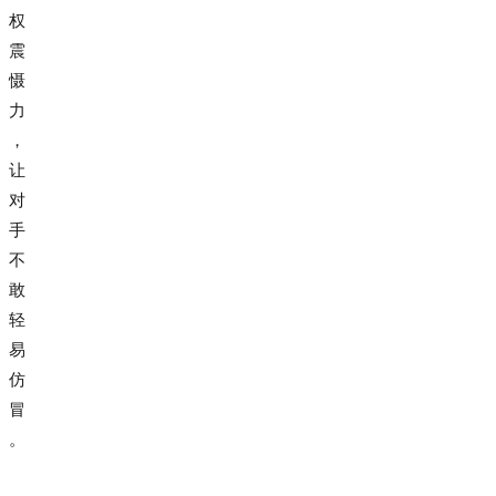
权
震
慑
力
，
让
对
手
不
敢
轻
易
仿
冒
。