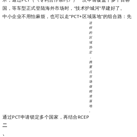
国，等车型正式登陆海外市场时，“技术护城河”早建好了。
中小企业不用怕麻烦，也可以走“PCT+区域落地”的组合路：先
这
样
的
区
域
协
定
，
挑
重
点
市
场
做
精
准
落
地
。
通过PCT申请锁定多个国家，再结合
RCEP
二
、