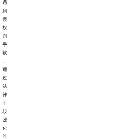
遇
到
侵
权
别
手
软
，
通
过
法
律
手
段
强
化
维