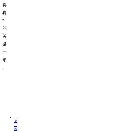
得
稳
”
的
关
键
一
步
。
←
上
一
篇