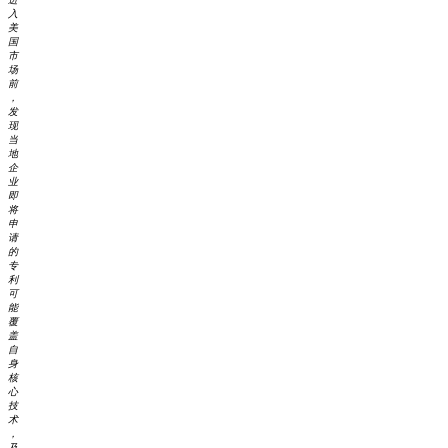
入
美
国
市
场
前
，
发
现
当
地
企
业
即
将
申
请
的
专
利
可
能
覆
盖
自
身
核
心
技
术
，
及