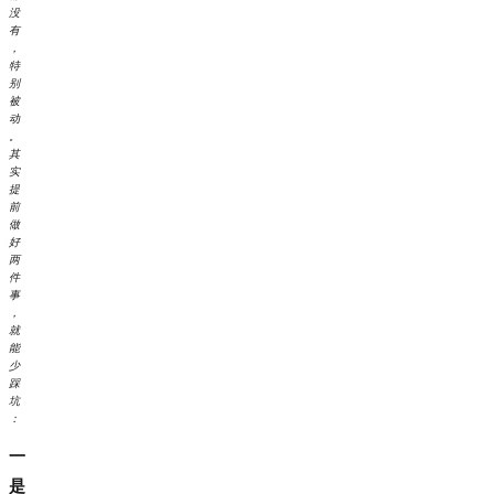
没
有
，
特
别
被
动
。
其
实
提
前
做
好
两
件
事
，
就
能
少
踩
坑
：
一
是