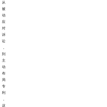
从
被
动
应
对
诉
讼
，
到
主
动
布
局
专
利
，
这