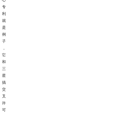
专
利
就
是
例
子
，
它
和
三
星
搞
交
叉
许
可