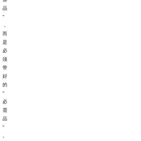
品
”
，
而
是
必
须
带
好
的
“
必
需
品
”
。