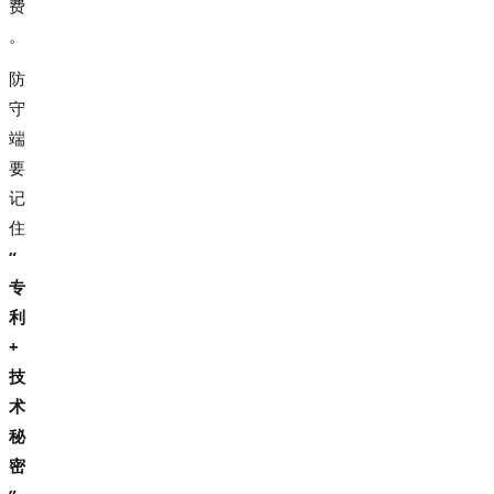
费
。
防
守
端
要
记
住
“
专
利
+
技
术
秘
密