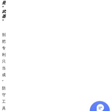
是
“
武
器
”
别
把
专
利
只
当
成
“
防
守
工
具