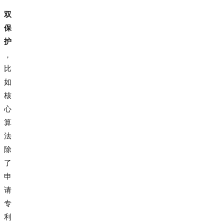
”
双
保
护
，
比
如
核
心
算
法
除
了
申
请
专
利