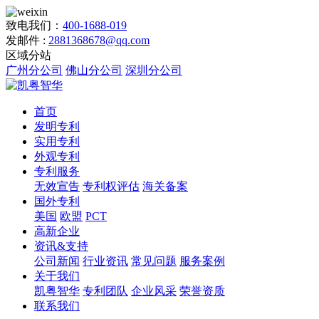
致电我们：
400-1688-019
发邮件 :
2881368678@qq.com
区域分站
广州分公司
佛山分公司
深圳分公司
首页
发明专利
实用专利
外观专利
专利服务
无效宣告
专利权评估
海关备案
国外专利
美国
欧盟
PCT
高新企业
资讯&支持
公司新闻
行业资讯
常见问题
服务案例
关于我们
凯粤智华
专利团队
企业风采
荣誉资质
联系我们