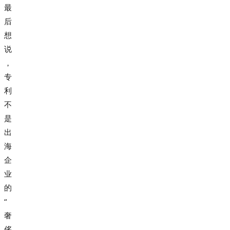
最
后
想
说
，
专
利
不
是
出
海
企
业
的
“
奢
侈