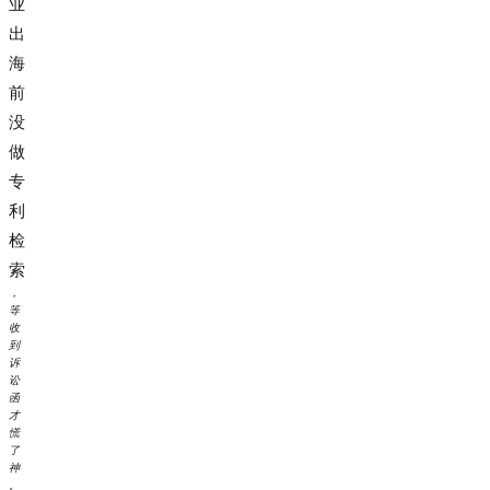
业
出
海
前
没
做
专
利
检
索
，
等
收
到
诉
讼
函
才
慌
了
神
。