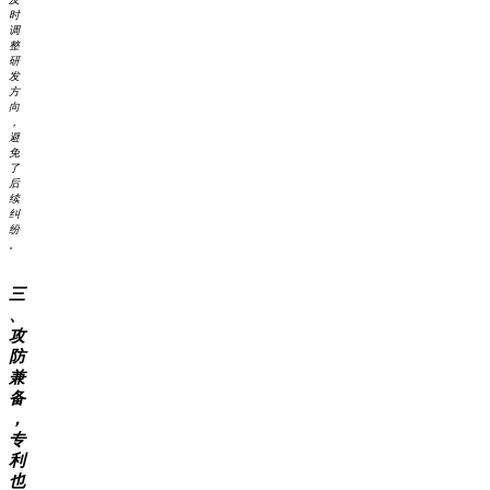
时
调
整
研
发
方
向
，
避
免
了
后
续
纠
纷
。
三
、
攻
防
兼
备
，
专
利
也