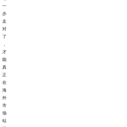
一
步
走
对
了
，
才
能
真
正
在
海
外
市
场
站