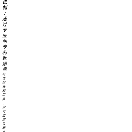
机
制
：
通
过
专
业
的
专
利
数
据
库
与
情
报
分
析
工
具
，
实
时
监
测
目
标
市