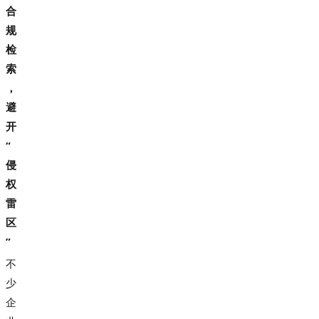
合
规
检
索
，
避
开
“
侵
权
雷
区
”
不
少
企