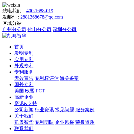
致电我们：
400-1688-019
发邮件 :
2881368678@qq.com
区域分站
广州分公司
佛山分公司
深圳分公司
首页
发明专利
实用专利
外观专利
专利服务
无效宣告
专利权评估
海关备案
国外专利
美国
欧盟
PCT
高新企业
资讯&支持
公司新闻
行业资讯
常见问题
服务案例
关于我们
凯粤智华
专利团队
企业风采
荣誉资质
联系我们